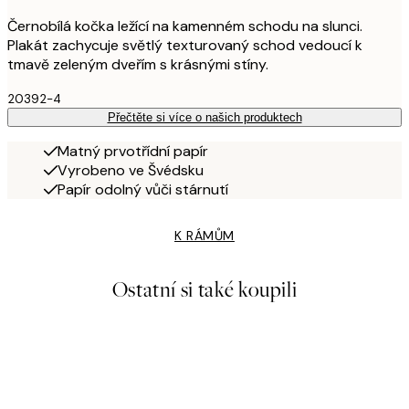
Černobílá kočka ležící na kamenném schodu na slunci.
Plakát zachycuje světlý texturovaný schod vedoucí k
tmavě zeleným dveřím s krásnými stíny.
20392-4
Přečtěte si více o našich produktech
Matný prvotřídní papír
Vyrobeno ve Švédsku
Papír odolný vůči stárnutí
K RÁMŮM
Ostatní si také koupili