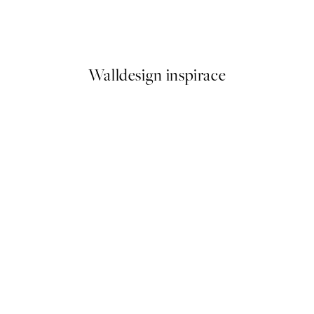
Bella Amalfi Plakát
Od 249,50 Kč
499 Kč
Walldesign inspirace