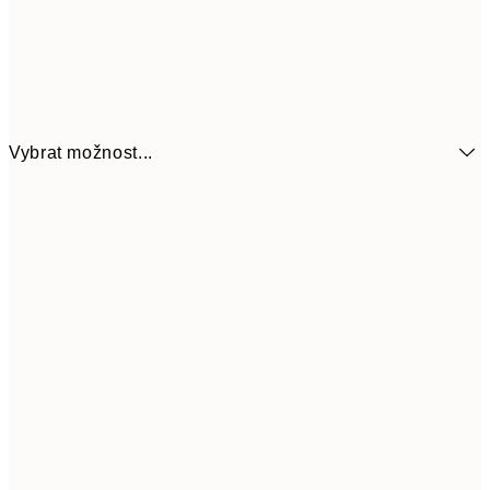
Vybrat možnost...
21x30 cm
322