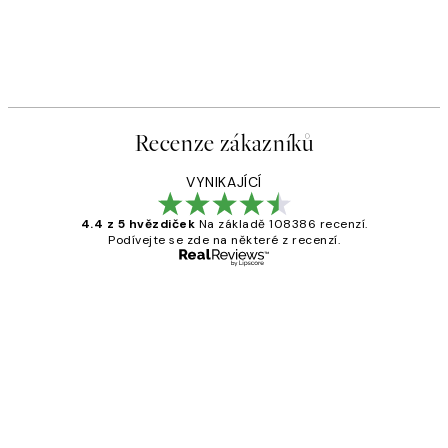
Recenze zákazníků
VYNIKAJÍCÍ
4.4 z 5 hvězdiček
Na základě 108386 recenzí.
Podívejte se zde na některé z recenzí.
Ověřený kupující
Recenze
zákazníků
Perfection
3 dub
Lucia D