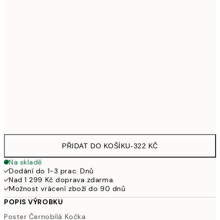
30x40 cm
499
50x70 cm
925
100x150 cm
2 615
Frame
options
PŘIDAT DO KOŠÍKU
-
322 KČ
Na skladě
Dodání do 1-3 prac. Dnů
Nad 1 299 Kč doprava zdarma.
Možnost vrácení zboží do 90 dnů
POPIS VÝROBKU
Poster Černobílá Kočka