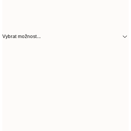
Vybrat možnost...
161
21x30 cm
32