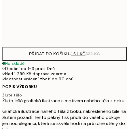
249,50
30x40 cm
49
Frame
options
PŘIDAT DO KOŠÍKU
-
161 KČ
322 KČ
Na skladě
Dodání do 1-3 prac. Dnů
Nad 1 299 Kč doprava zdarma.
Možnost vrácení zboží do 90 dnů
POPIS VÝROBKU
Žluté tělo
Žluto-bílá grafická ilustrace s motivem nahého těla z boku
Grafická ilustrace nahého těla z boku, nakresleného bíle na
žlutém pozadí. Tento pěkný tisk přidá do vašeho pokoje
jemnou eleganci, která se skvěle hodí na prázdné stěny do