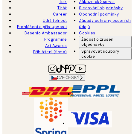
Tisk
Zákaznický servis
Tiráž
Sledování objednávky
Career
Obchodní podmínky
Udržitelnost
Zásady ochrany osobních
Prohlášení o přístupnosti
údajů
Desenio Ambassador
Cookies
Programme
Žádost o zrušení
objednávky
Art Awards
Spravovat soubory
Přihlášení (firma)
cookie
CZE
ČESKÝ