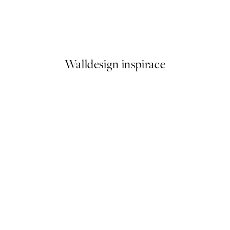
Checkered Square Plakát
326,50 Kč
653 Kč
Walldesign inspirace