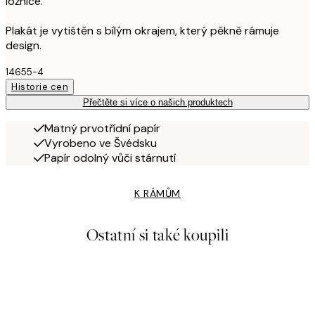
ložnice.
Plakát je vytištěn s bílým okrajem, který pěkně rámuje
design.
14655-4
Historie cen
Přečtěte si více o našich produktech
Matný prvotřídní papír
Vyrobeno ve Švédsku
Papír odolný vůči stárnutí
K RÁMŮM
Ostatní si také koupili