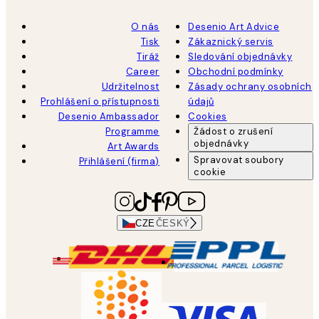
O nás
Desenio Art Advice
Tisk
Zákaznický servis
Tiráž
Sledování objednávky
Career
Obchodní podmínky
Udržitelnost
Zásady ochrany osobních
Prohlášení o přístupnosti
údajů
Desenio Ambassador
Cookies
Programme
Žádost o zrušení
objednávky
Art Awards
Spravovat soubory
Přihlášení (firma)
cookie
CZE
ČESKÝ