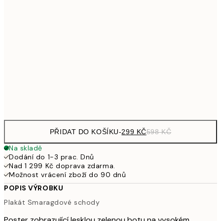
489,50
50x70 cm
97
653,50
70x100 cm
1 30
1 307,50
100x150 cm
2 61
Frame
options
PŘIDAT DO KOŠÍKU
-
299 KČ
598 KČ
Na skladě
Dodání do 1-3 prac. Dnů
Nad 1 299 Kč doprava zdarma.
Možnost vrácení zboží do 90 dnů
POPIS VÝROBKU
Plakát Smaragdové schody
Poster zobrazující lesklou zelenou botu na vysokém