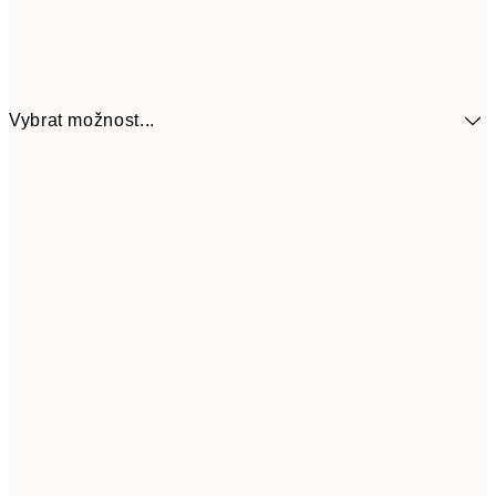
Vybrat možnost...
299
30x40 cm
59