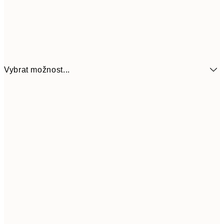
Vybrat možnost...
375,90
70x100 cm