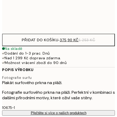
1 25
Frame
options
PŘIDAT DO KOŠÍKU
-
375,90 KČ
1 253 KČ
Na skladě
Dodání do 1-3 prac. Dnů
Nad 1 299 Kč doprava zdarma.
Možnost vrácení zboží do 90 dnů
POPIS VÝROBKU
Fotografie surfu
Plakát surfového prkna na pláži.
Fotografie surfového prkna na pláži. Perfektní v kombinaci s
dalšími přírodními motivy, které oživí vaše stěny.
10675-1
Přečtěte si více o našich produktech