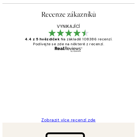
Recenze zákazníků
VYNIKAJÍCÍ
4.4 z 5 hvězdiček
Na základě 108386 recenzí.
Podívejte se zde na některé z recenzí.
Ověřený kupující
Recenze
zákazníků
Perfection
3 dub
Lucia D
Zobrazit více recenzí zde