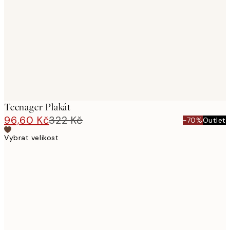
images
Teenager Plakát
96,60 Kč
322 Kč
-70%
Outlet
Vybrat velikost