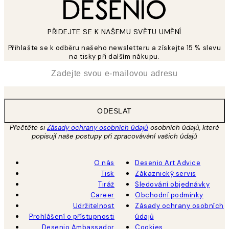
PŘIDEJTE SE K NAŠEMU SVĚTU UMĚNÍ
Přihlašte se k odběru našeho newsletteru a získejte 15 % slevu
na tisky při dalším nákupu.
*
Email
ODESLAT
Přečtěte si
Zásady ochrany osobních údajů
osobních údajů, které
popisují naše postupy při zpracovávání vašich údajů
O nás
Desenio Art Advice
Tisk
Zákaznický servis
Tiráž
Sledování objednávky
Career
Obchodní podmínky
Udržitelnost
Zásady ochrany osobních
Prohlášení o přístupnosti
údajů
Desenio Ambassador
Cookies