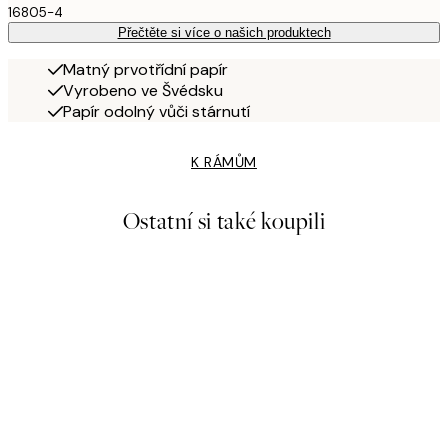
16805-4
Přečtěte si více o našich produktech
Matný prvotřídní papír
Vyrobeno ve Švédsku
Papír odolný vůči stárnutí
K RÁMŮM
Ostatní si také koupili