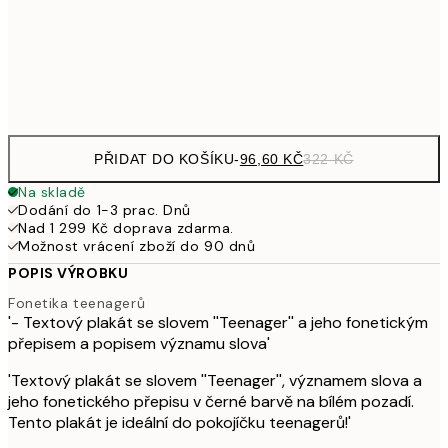
30x40 cm
49
Frame
options
PŘIDAT DO KOŠÍKU
-
96,60 KČ
322 KČ
Na skladě
Dodání do 1-3 prac. Dnů
Nad 1 299 Kč doprava zdarma.
Možnost vrácení zboží do 90 dnů
POPIS VÝROBKU
Fonetika teenagerů
'- Textový plakát se slovem ''Teenager'' a jeho fonetickým
přepisem a popisem významu slova'
'Textový plakát se slovem ''Teenager'', významem slova a
jeho fonetického přepisu v černé barvě na bílém pozadí.
Tento plakát je ideální do pokojíčku teenagerů!'