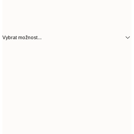
Vybrat možnost...
92
13x18 cm
18