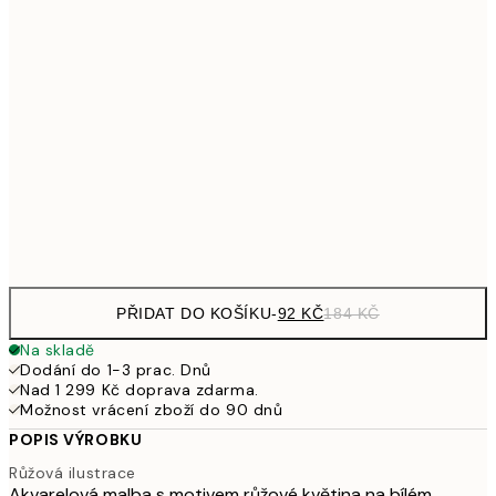
161
21x30 cm
32
249,50
30x40 cm
49
462,50
50x70 cm
92
Frame
options
PŘIDAT DO KOŠÍKU
-
92 KČ
184 KČ
Na skladě
Dodání do 1-3 prac. Dnů
Nad 1 299 Kč doprava zdarma.
Možnost vrácení zboží do 90 dnů
POPIS VÝROBKU
Růžová ilustrace
Akvarelová malba s motivem růžové květina na bílém