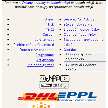
Přečtěte si
Zásady ochrany osobních údajů
osobních údajů, které
popisují naše postupy při zpracovávání vašich údajů
O nás
Desenio Art Advice
Tisk
Zákaznický servis
Tiráž
Sledování objednávky
Career
Obchodní podmínky
Udržitelnost
Zásady ochrany osobních
Prohlášení o přístupnosti
údajů
Desenio Ambassador
Cookies
Programme
Žádost o zrušení
objednávky
Art Awards
Spravovat soubory
Přihlášení (firma)
cookie
CZE
ČESKÝ