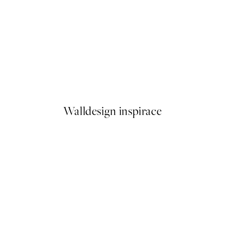
50%*
Love Beige Plakát
Od 92 Kč
184 Kč
Walldesign inspirace