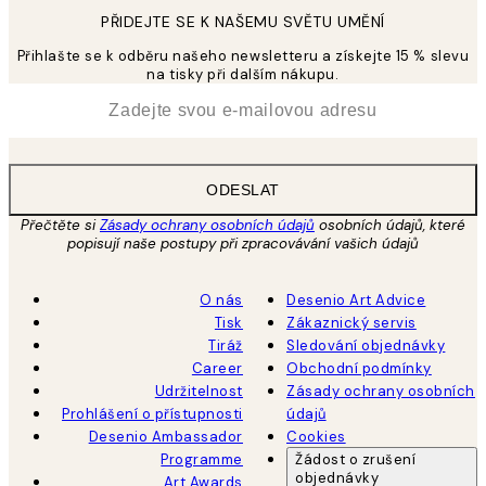
PŘIDEJTE SE K NAŠEMU SVĚTU UMĚNÍ
Přihlašte se k odběru našeho newsletteru a získejte 15 % slevu
na tisky při dalším nákupu.
*
Email
ODESLAT
Přečtěte si
Zásady ochrany osobních údajů
osobních údajů, které
popisují naše postupy při zpracovávání vašich údajů
O nás
Desenio Art Advice
Tisk
Zákaznický servis
Tiráž
Sledování objednávky
Career
Obchodní podmínky
Udržitelnost
Zásady ochrany osobních
Prohlášení o přístupnosti
údajů
Desenio Ambassador
Cookies
Programme
Žádost o zrušení
objednávky
Art Awards