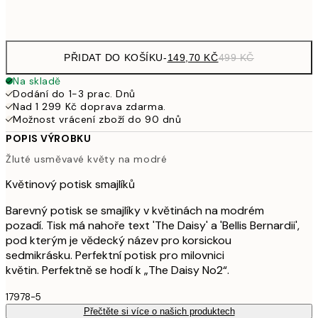
Frame
options
PŘIDAT DO KOŠÍKU
-
149,70 KČ
499 KČ
Na skladě
Dodání do 1-3 prac. Dnů
Nad 1 299 Kč doprava zdarma.
Možnost vrácení zboží do 90 dnů
POPIS VÝROBKU
Žluté usměvavé květy na modré
Květinový potisk smajlíků
Barevný potisk se smajlíky v květinách na modrém
pozadí. Tisk má nahoře text 'The Daisy' a 'Bellis Bernardii',
pod kterým je vědecký název pro korsickou
sedmikrásku. Perfektní potisk pro milovnici
květin. Perfektně se hodí k „The Daisy No2“.
17978-5
Přečtěte si více o našich produktech