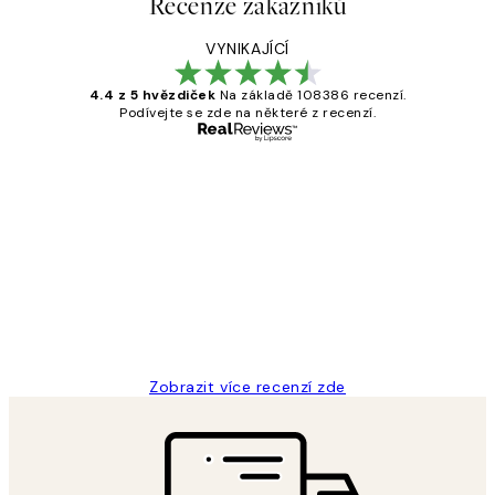
Recenze zákazníků
VYNIKAJÍCÍ
4.4 z 5 hvězdiček
Na základě 108386 recenzí.
Podívejte se zde na některé z recenzí.
Ověřený kupující
Recenze
zákazníků
Perfection
3 dub
Lucia D
Zobrazit více recenzí zde