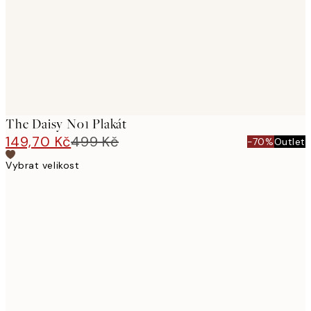
images
The Daisy No1 Plakát
149,70 Kč
499 Kč
-70%
Outlet
Vybrat velikost