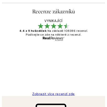
Recenze zákazníků
VYNIKAJÍCÍ
4.4 z 5 hvězdiček
Na základě 108386 recenzí.
Podívejte se zde na některé z recenzí.
Ověřený kupující
Recenze
zákazníků
Perfection
3 dub
Lucia D
Zobrazit více recenzí zde