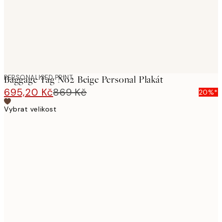
PERSONALISED PRINT
Baggage Tag No2 Beige Personal Plakát
695,20 Kč
869 Kč
20%*
Vybrat velikost