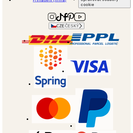
Přihlášení (firma)
cookie
CZE
ČESKÝ