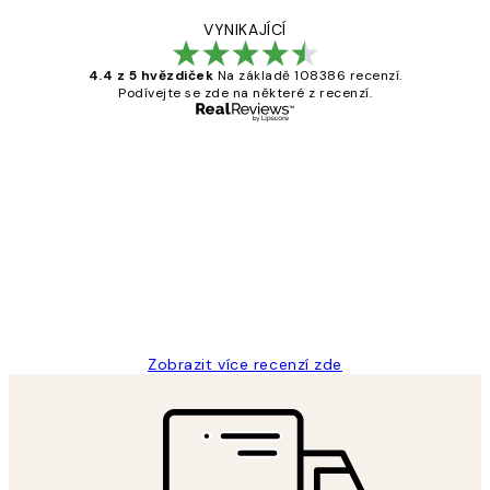
VYNIKAJÍCÍ
4.4 z 5 hvězdiček
Na základě 108386 recenzí.
Podívejte se zde na některé z recenzí.
Ověřený kupující
Recenze
zákazníků
Perfection
3 dub
Lucia D
Zobrazit více recenzí zde