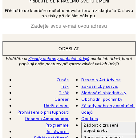
PŘIDEJTE SE K NAŠEMU SVĚTU UMĚNÍ
Přihlašte se k odběru našeho newsletteru a získejte 15 % slevu
na tisky při dalším nákupu.
*
Email
ODESLAT
Přečtěte si
Zásady ochrany osobních údajů
osobních údajů, které
popisují naše postupy při zpracovávání vašich údajů
O nás
Desenio Art Advice
Tisk
Zákaznický servis
Tiráž
Sledování objednávky
Career
Obchodní podmínky
Udržitelnost
Zásady ochrany osobních
Prohlášení o přístupnosti
údajů
Desenio Ambassador
Cookies
Programme
Žádost o zrušení
objednávky
Art Awards
Spravovat soubory