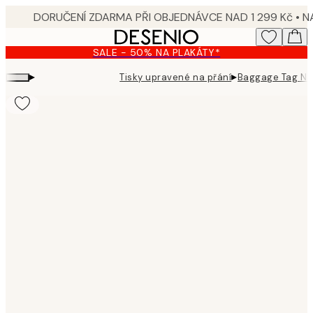
Skip
to
main
SALE - 50% NA PLAKÁTY*
content.
▸
▸
Tisky upravené na přání
Baggage Tag No2
Product
images