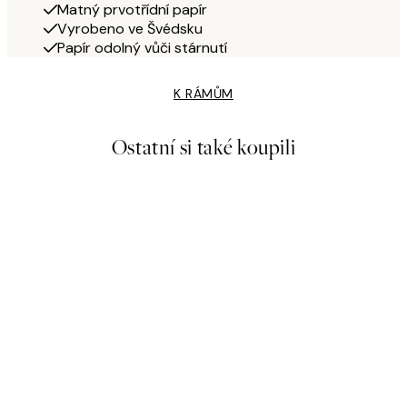
Matný prvotřídní papír
Vyrobeno ve Švédsku
Papír odolný vůči stárnutí
K RÁMŮM
Ostatní si také koupili