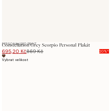
PERSONALISED PRINT
Constellation Grey Scorpio Personal Plakát
695,20 Kč
869 Kč
20%*
Vybrat velikost