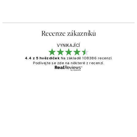
Recenze zákazníků
VYNIKAJÍCÍ
4.4 z 5 hvězdiček
Na základě 108386 recenzí.
Podívejte se zde na některé z recenzí.
Ověřený kupující
Recenze
zákazníků
Perfection
3 dub
Lucia D