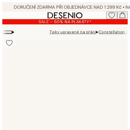
Skip
to
main
SALE - 50% NA PLAKÁTY*
content.
▸
▸
Tisky upravené na přání
Constellation G
Product
images