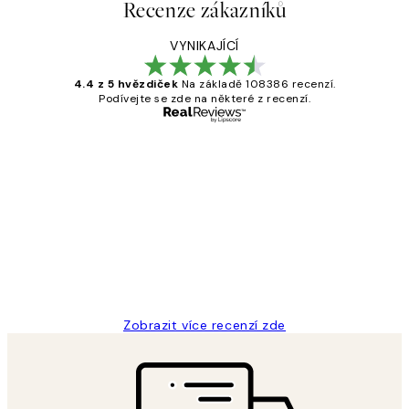
Recenze zákazníků
VYNIKAJÍCÍ
4.4 z 5 hvězdiček
Na základě 108386 recenzí.
Podívejte se zde na některé z recenzí.
Ověřený kupující
Recenze
zákazníků
Perfection
3 dub
Lucia D
Zobrazit více recenzí zde