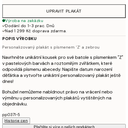
UPRAVIT PLAKÁT
Výroba na zakázku
Dodání do 1-3 prac. Dnů
Nad 1 299 Kč doprava zdarma.
POPIS VÝROBKU
Personalizovaný plakát s písmenem 'Z' a zebrou
Navrhněte unikátní kousek pro své batole s písmenkem "Z"
v pastelových barvách a roztomilým zvířátkem, které
odpovídá písmenu abecedy. Napište datum narození
děťátka a vytvořte unikátní personalizovaný plakát ještě
dnes!
Bohužel nemůžeme nabídnout právo na vrácení nebo
výměnu u personalizovaných plakátů vytištěných na
objednávku.
pp0371-5
Historie cen
Přečtěte si více o našich produktech