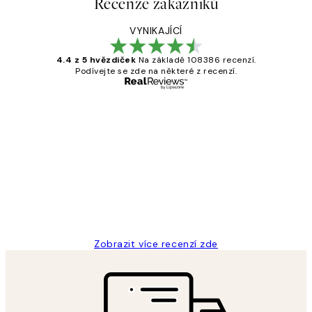
Recenze zákazníků
VYNIKAJÍCÍ
4.4 z 5 hvězdiček
Na základě 108386 recenzí.
Podívejte se zde na některé z recenzí.
Ověřený kupující
Recenze
zákazníků
Perfection
3 dub
Lucia D
Zobrazit více recenzí zde