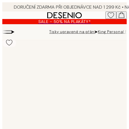
Skip
to
main
SALE - 50% NA PLAKÁTY*
content.
▸
▸
Tisky upravené na přání
King Personal P
Product
images