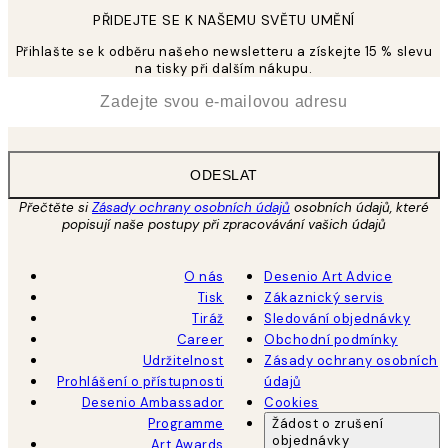
PŘIDEJTE SE K NAŠEMU SVĚTU UMĚNÍ
Přihlašte se k odběru našeho newsletteru a získejte 15 % slevu
na tisky při dalším nákupu.
*
Email
ODESLAT
Přečtěte si
Zásady ochrany osobních údajů
osobních údajů, které
popisují naše postupy při zpracovávání vašich údajů
O nás
Desenio Art Advice
Tisk
Zákaznický servis
Tiráž
Sledování objednávky
Career
Obchodní podmínky
Udržitelnost
Zásady ochrany osobních
Prohlášení o přístupnosti
údajů
Desenio Ambassador
Cookies
Programme
Žádost o zrušení
objednávky
Art Awards