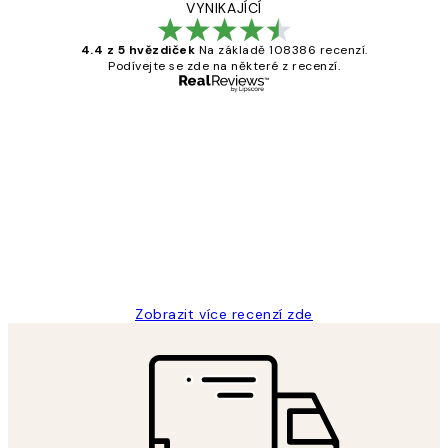
VYNIKAJÍCÍ
4.4 z 5 hvězdiček
Na základě 108386 recenzí.
Podívejte se zde na některé z recenzí.
Ověřený kupující
Recenze
zákazníků
Perfection
3 dub
Lucia D
Zobrazit více recenzí zde