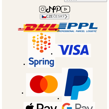
CZE
ČESKÝ