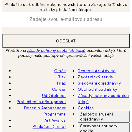
Přihlašte se k odběru našeho newsletteru a získejte 15 % slevu
na tisky při dalším nákupu.
*
Email
ODESLAT
Přečtěte si
Zásady ochrany osobních údajů
osobních údajů, které
popisují naše postupy při zpracovávání vašich údajů
O nás
Desenio Art Advice
Tisk
Zákaznický servis
Tiráž
Sledování objednávky
Career
Obchodní podmínky
Udržitelnost
Zásady ochrany osobních
Prohlášení o přístupnosti
údajů
Desenio Ambassador
Cookies
Programme
Žádost o zrušení
objednávky
Art Awards
Spravovat soubory
Přihlášení (firma)
cookie