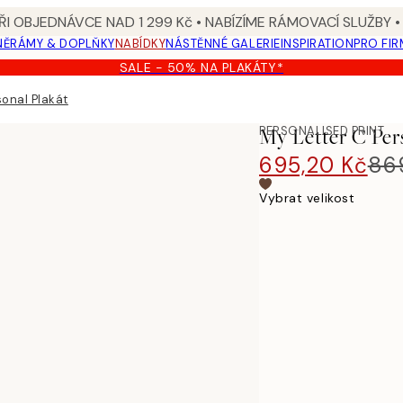
I OBJEDNÁVCE NAD 1 299 Kč • NABÍZÍME RÁMOVACÍ SLUŽBY •
NĚ
RÁMY & DOPLŇKY
NABÍDKY
NÁSTĚNNÉ GALERIE
INSPIRATION
PRO FIR
SALE - 50% NA PLAKÁTY*
sonal Plakát
PERSONALISED PRINT
My Letter C Per
695,20 Kč
86
Vybrat velikost