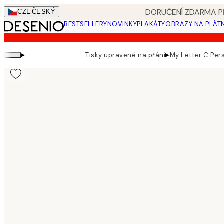
Skip
DORUČENÍ ZDARMA PŘ
CZE
ČESKÝ
to
BESTSELLERY
NOVINKY
PLAKÁTY
OBRAZY NA PLÁT
main
content.
▸
▸
Tisky upravené na přání
My Letter C Per