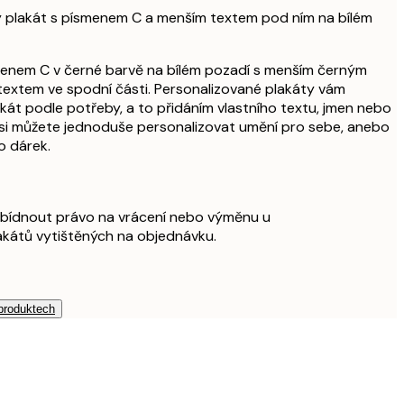
vý plakát s písmenem C a menším textem pod ním na bílém
menem C v černé barvě na bílém pozadí s menším černým
textem ve spodní části. Personalizované plakáty vám
akát podle potřeby, a to přidáním vlastního textu, jmen nebo
 si můžete jednoduše personalizovat umění pro sebe, anebo
o dárek.
bídnout právo na vrácení nebo výměnu u
akátů vytištěných na objednávku.
 produktech