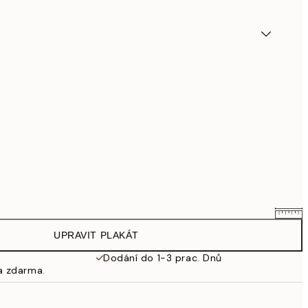
UPRAVIT PLAKÁT
695,20 Kč
869 Kč
Dodání do 1-3 prac. Dnů
a zdarma.
863,20 Kč
1 079 Kč