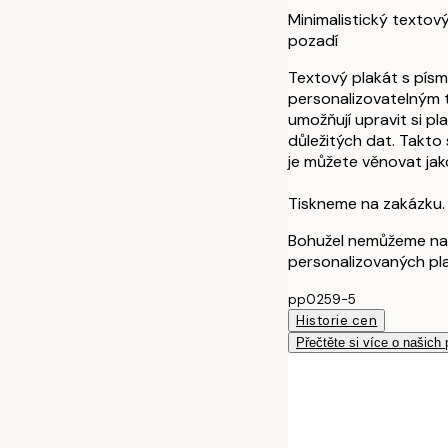
Minimalistický texto
pozadí
Textový plakát s pís
personalizovatelným 
umožňují upravit si pl
důležitých dat. Takto
je můžete věnovat jak
Tiskneme na zakázku.
Bohužel nemůžeme na
personalizovaných pl
pp0259-5
Historie cen
Přečtěte si více o našich