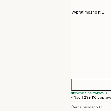
Vybrat možnost...
30x40 cm
Výroba na zakázku
Nad 1 299 Kč doprav
50x70 cm
Černé písmeno C