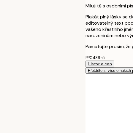
Miluji tě s osobními p
Plakát plný lásky se d
editovatelný text pod
vašeho křestního jmén
narozeninám nebo vý
Pamatujte prosím, že 
PP0439-5
Historie cen
Přečtěte si více o našich