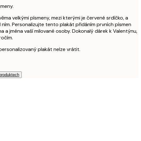
ísmeny.
věma velkými písmeny, mezi kterými je červené srdíčko, a
 ním. Personalizujte tento plakát přidáním prvních písmen
a a jména vaší milované osoby. Dokonalý dárek k Valentýnu,
ročím.
personalizovaný plakát nelze vrátit.
 produktech