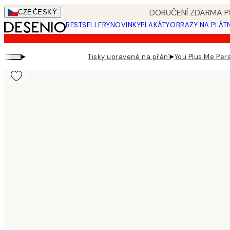
Skip
DORUČENÍ ZDARMA PŘ
CZE
ČESKÝ
to
BESTSELLERY
NOVINKY
PLAKÁTY
OBRAZY NA PLÁT
main
content.
▸
▸
Tisky upravené na přání
You Plus Me Per