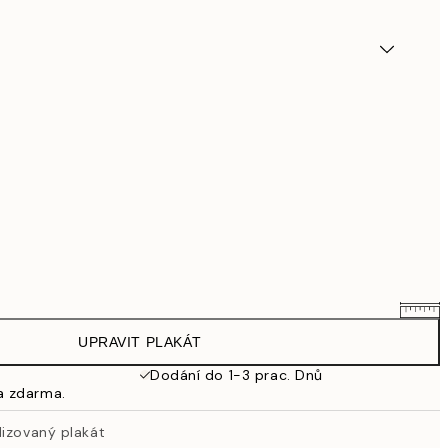
UPRAVIT PLAKÁT
695,20 Kč
869 Kč
Dodání do 1-3 prac. Dnů
a zdarma.
863,20 Kč
1 079 Kč
lizovaný plakát