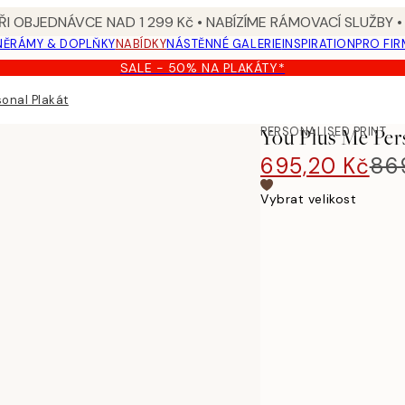
I OBJEDNÁVCE NAD 1 299 Kč • NABÍZÍME RÁMOVACÍ SLUŽBY •
NĚ
RÁMY & DOPLŇKY
NABÍDKY
NÁSTĚNNÉ GALERIE
INSPIRATION
PRO FIR
SALE - 50% NA PLAKÁTY*
sonal Plakát
PERSONALISED PRINT
You Plus Me Per
695,20 Kč
86
Vybrat velikost