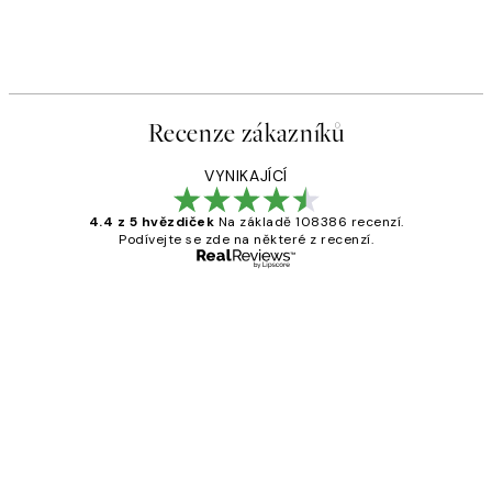
Recenze zákazníků
VYNIKAJÍCÍ
4.4 z 5 hvězdiček
Na základě 108386 recenzí.
Podívejte se zde na některé z recenzí.
Ověřený kupující
Recenze
zákazníků
Perfection
3 dub
Lucia D