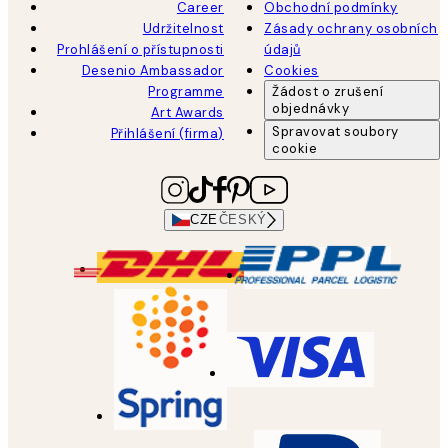
Career
Obchodní podmínky
Udržitelnost
Zásady ochrany osobních
Prohlášení o přístupnosti
údajů
Desenio Ambassador
Cookies
Programme
Žádost o zrušení
objednávky
Art Awards
Spravovat soubory
Přihlášení (firma)
cookie
CZE
ČESKÝ