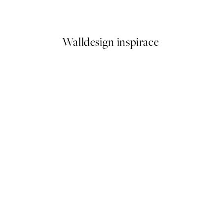
Od 249,50 Kč
499 Kč
Walldesign inspirace