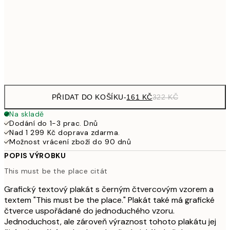
462,50
50x70 cm
92
Frame
options
PŘIDAT DO KOŠÍKU
-
161 KČ
322 KČ
Na skladě
Dodání do 1-3 prac. Dnů
Nad 1 299 Kč doprava zdarma.
Možnost vrácení zboží do 90 dnů
POPIS VÝROBKU
This must be the place citát
Grafický textový plakát s černým čtvercovým vzorem a
textem "This must be the place." Plakát také má grafické
čtverce uspořádané do jednoduchého vzoru.
Jednoduchost, ale zároveň výraznost tohoto plakátu jej