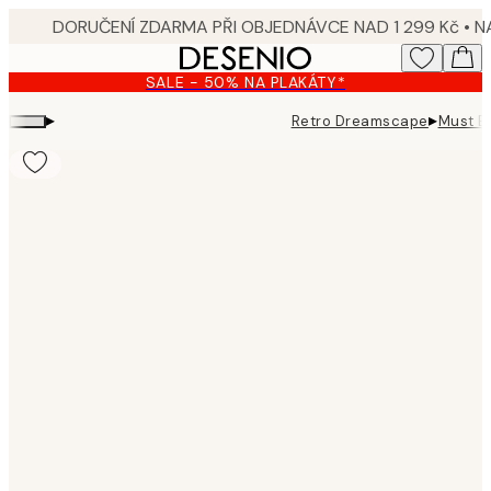
Skip
to
main
SALE - 50% NA PLAKÁTY*
content.
▸
▸
Retro Dreamscape
Must Be
Product
images