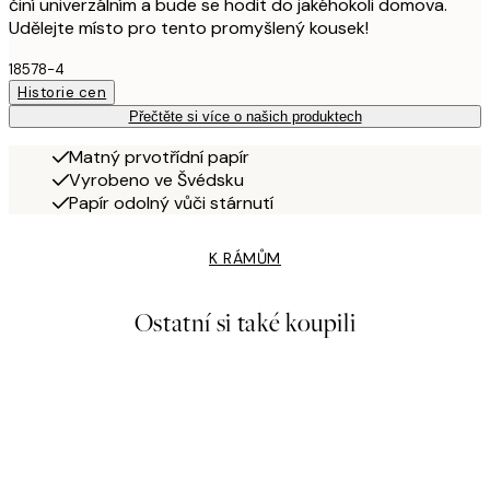
činí univerzálním a bude se hodit do jakéhokoli domova.
Udělejte místo pro tento promyšlený kousek!
18578-4
Historie cen
Přečtěte si více o našich produktech
Matný prvotřídní papír
Vyrobeno ve Švédsku
Papír odolný vůči stárnutí
K RÁMŮM
Ostatní si také koupili