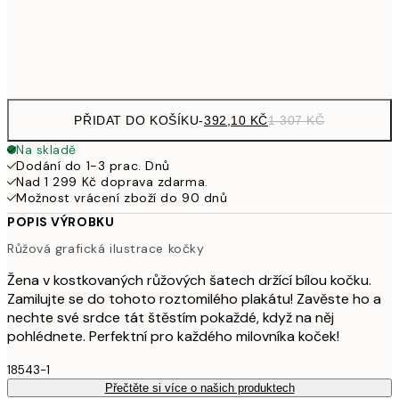
Frame
options
PŘIDAT DO KOŠÍKU
-
392,10 KČ
1 307 KČ
Na skladě
Dodání do 1-3 prac. Dnů
Nad 1 299 Kč doprava zdarma.
Možnost vrácení zboží do 90 dnů
POPIS VÝROBKU
Růžová grafická ilustrace kočky
Žena v kostkovaných růžových šatech držící bílou kočku.
Zamilujte se do tohoto roztomilého plakátu! Zavěste ho a
nechte své srdce tát štěstím pokaždé, když na něj
pohlédnete. Perfektní pro každého milovníka koček!
18543-1
Přečtěte si více o našich produktech