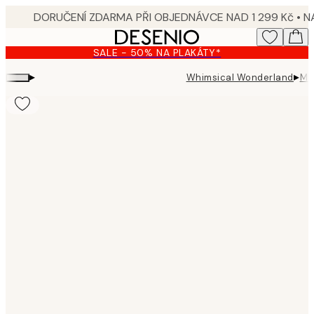
Skip
to
main
SALE - 50% NA PLAKÁTY*
content.
▸
▸
Whimsical Wonderland
My 
Product
images