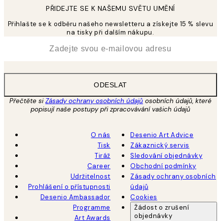
PŘIDEJTE SE K NAŠEMU SVĚTU UMĚNÍ
Přihlašte se k odběru našeho newsletteru a získejte 15 % slevu
na tisky při dalším nákupu.
*
Email
ODESLAT
Přečtěte si
Zásady ochrany osobních údajů
osobních údajů, které
popisují naše postupy při zpracovávání vašich údajů
O nás
Desenio Art Advice
Tisk
Zákaznický servis
Tiráž
Sledování objednávky
Career
Obchodní podmínky
Udržitelnost
Zásady ochrany osobních
Prohlášení o přístupnosti
údajů
Desenio Ambassador
Cookies
Programme
Žádost o zrušení
objednávky
Art Awards