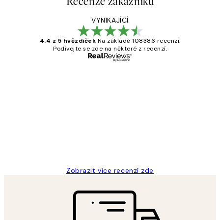
Recenze zákazníků
VYNIKAJÍCÍ
4.4 z 5 hvězdiček
Na základě 108386 recenzí.
Podívejte se zde na některé z recenzí.
Ověřený kupující
Recenze
zákazníků
Perfection
3 dub
Lucia D
Zobrazit více recenzí zde