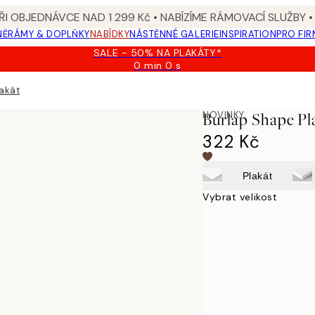
I OBJEDNÁVCE NAD 1 299 Kč • NABÍZÍME RÁMOVACÍ SLUŽBY •
NĚ
RÁMY & DOPLŇKY
NABÍDKY
NÁSTĚNNÉ GALERIE
INSPIRATION
PRO FIR
SALE - 50% NA PLAKÁTY*
0 min
0 s
Platné
do:
lakát
2026-
08-
NOVINKY
Burlap Shape Pl
09
322 Kč
Plakát
Vybrat velikost