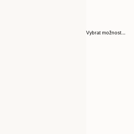
Vybrat možnost...
Frame
21x30 cm
options