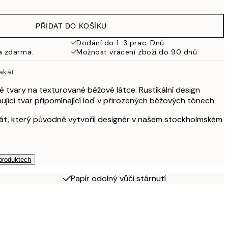
499 Kč
PŘIDAT DO KOŠÍKU
653 Kč
Dodání do 1-3 prac. Dnů
a zdarma.
Možnost vrácení zboží do 90 dnů
925 Kč
akát
1 253 Kč
tvary na texturované béžové látce. Rustikální design
ující tvar připomínající loď v přirozených béžových tónech.
2 615 Kč
akát, který původně vytvořil designér v našem stockholmském
 produktech
Papír odolný vůči stárnutí