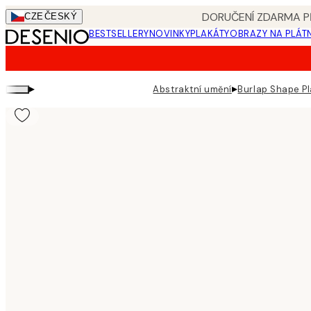
Skip
DORUČENÍ ZDARMA PŘ
CZE
ČESKÝ
to
BESTSELLERY
NOVINKY
PLAKÁTY
OBRAZY NA PLÁT
main
content.
▸
▸
Abstraktní umění
Burlap Shape P