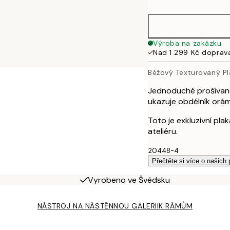
30x40 cm
40x50 cm
Výroba na zakázku
Nad 1 299 Kč doprav
50x70 cm
Béžový Texturovaný Pl
70x100 cm
Jednoduché prošívané 
ukazuje obdélník orám
100x150 cm
Toto je exkluzivní pl
ateliéru.
20448-4
Přečtěte si více o našich
Vyrobeno ve Švédsku
NÁSTROJ NA NÁSTĚNNOU GALERII
K RÁMŮM