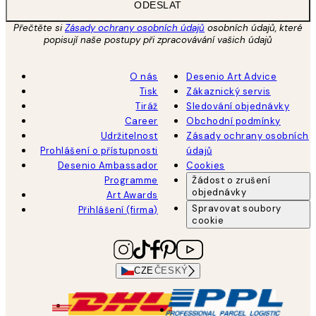
ODESLAT
Přečtěte si
Zásady ochrany osobních údajů
osobních údajů, které
popisují naše postupy při zpracovávání vašich údajů
O nás
Desenio Art Advice
Tisk
Zákaznický servis
Tiráž
Sledování objednávky
Career
Obchodní podmínky
Udržitelnost
Zásady ochrany osobních
Prohlášení o přístupnosti
údajů
Desenio Ambassador
Cookies
Programme
Žádost o zrušení
objednávky
Art Awards
Spravovat soubory
Přihlášení (firma)
cookie
CZE
ČESKÝ