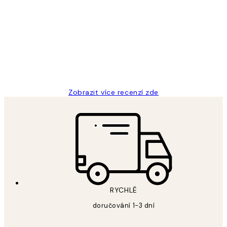
Recenze
zákazníků
Perfection
3 dub
Lucia D
Zobrazit více recenzí zde
RYCHLÉ
doručování 1-3 dní