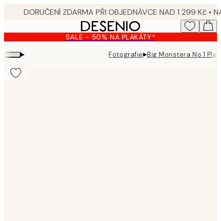
Skip
to
main
SALE - 50% NA PLAKÁTY*
content.
▸
▸
Fotografie
Big Monstera No.1 Plak
Product
images