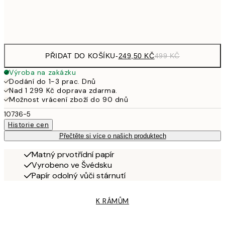
Frame
options
PŘIDAT DO KOŠÍKU
-
249,50 KČ
499 KČ
Výroba na zakázku
Dodání do 1-3 prac. Dnů
Nad 1 299 Kč doprava zdarma.
Možnost vrácení zboží do 90 dnů
10736-5
Historie cen
Přečtěte si více o našich produktech
Matný prvotřídní papír
Vyrobeno ve Švédsku
Papír odolný vůči stárnutí
K RÁMŮM