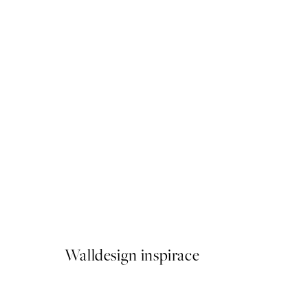
50%*
Skyline Plakát
Od 249,50 Kč
499 Kč
Walldesign inspirace