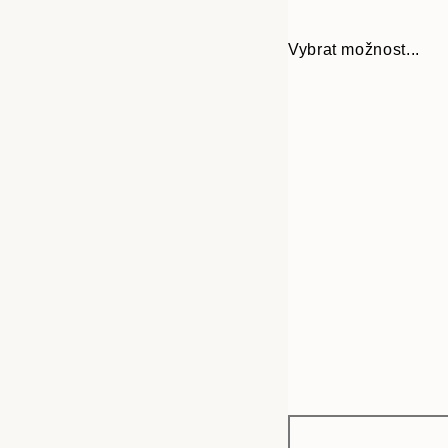
Vybrat možnost...
Frame
21x30 cm
options
30x40 cm