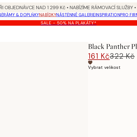
I OBJEDNÁVCE NAD 1 299 Kč • NABÍZÍME RÁMOVACÍ SLUŽBY •
NĚ
RÁMY & DOPLŇKY
NABÍDKY
NÁSTĚNNÉ GALERIE
INSPIRATION
PRO FIR
SALE - 50% NA PLAKÁTY*
Black Panther P
161 Kč
322 Kč
Vybrat velikost