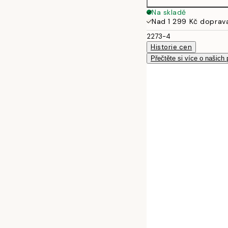
50x70 cm
Na skladě
Nad 1 299 Kč doprav
2273-4
Historie cen
Přečtěte si více o našich