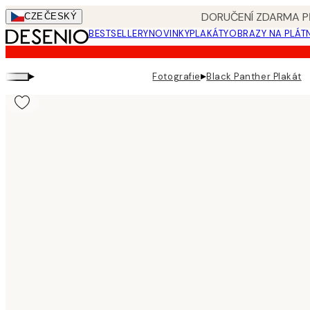
Skip
DORUČENÍ ZDARMA PŘ
CZE
ČESKÝ
to
BESTSELLERY
NOVINKY
PLAKÁTY
OBRAZY NA PLÁT
main
content.
▸
▸
Fotografie
Black Panther Plakát