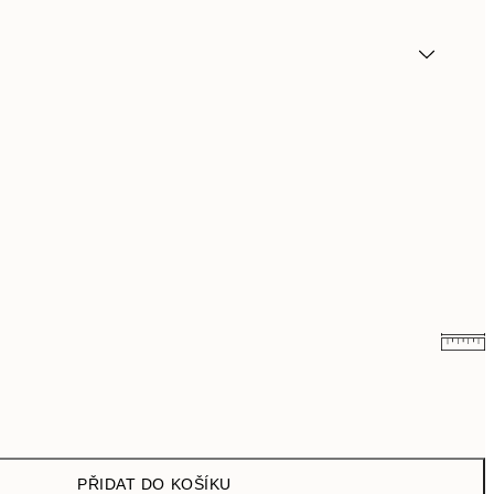
161 Kč
322 Kč
249,50 Kč
499 Kč
PŘIDAT DO KOŠÍKU
462,50 Kč