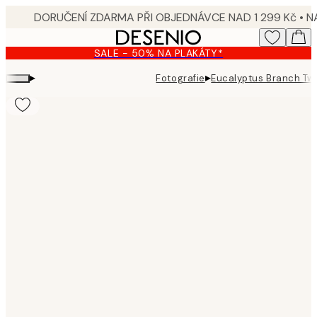
Skip
to
main
SALE - 50% NA PLAKÁTY*
content.
▸
▸
Fotografie
Eucalyptus Branch Two
Product
images