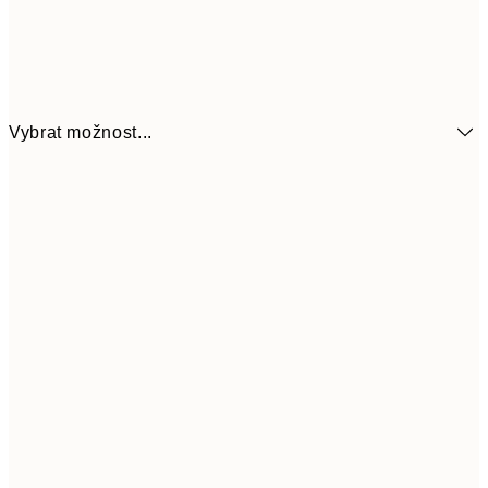
Vybrat možnost...
161
21x30 cm
32