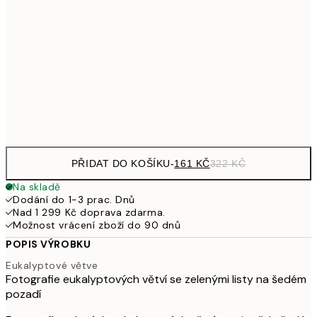
249,50
30x40 cm
49
462,50
50x70 cm
92
Frame
options
PŘIDAT DO KOŠÍKU
-
161 KČ
322 KČ
Na skladě
Dodání do 1-3 prac. Dnů
Nad 1 299 Kč doprava zdarma.
Možnost vrácení zboží do 90 dnů
POPIS VÝROBKU
Eukalyptové větve
Fotografie eukalyptových větví se zelenými listy na šedém
pozadí