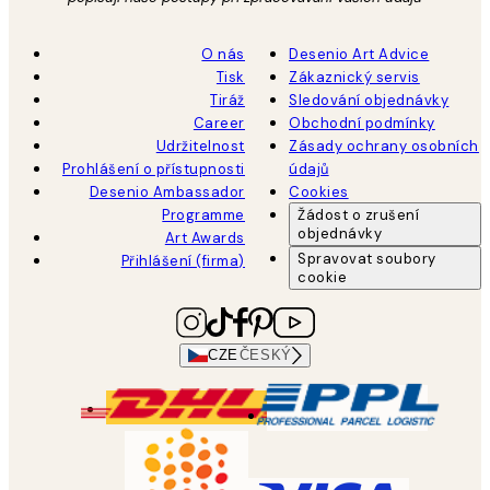
O nás
Desenio Art Advice
Tisk
Zákaznický servis
Tiráž
Sledování objednávky
Career
Obchodní podmínky
Udržitelnost
Zásady ochrany osobních
Prohlášení o přístupnosti
údajů
Desenio Ambassador
Cookies
Programme
Žádost o zrušení
objednávky
Art Awards
Spravovat soubory
Přihlášení (firma)
cookie
CZE
ČESKÝ