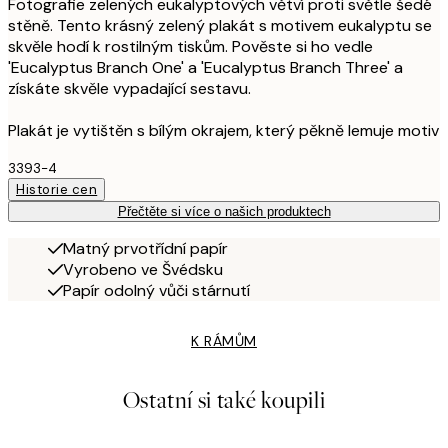
Fotografie zelených eukalyptových větví proti světle šedé
stěně. Tento krásný zelený plakát s motivem eukalyptu se
skvěle hodí k rostilným tiskům. Pověste si ho vedle
'Eucalyptus Branch One' a 'Eucalyptus Branch Three' a
získáte skvěle vypadající sestavu.
Plakát je vytištěn s bílým okrajem, který pěkně lemuje motiv
3393-4
Historie cen
Přečtěte si více o našich produktech
Matný prvotřídní papír
Vyrobeno ve Švédsku
Papír odolný vůči stárnutí
K RÁMŮM
Ostatní si také koupili