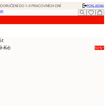
 DORUČENÍ DO 1-3 PRACOVNÍCH DNÍ
POKLADNA
MY
át
9 Kč
50%*