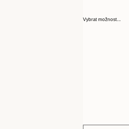
Vybrat možnost...
Frame
30x40 cm
options