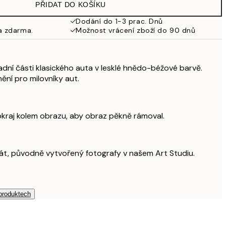
PŘIDAT DO KOŠÍKU
Dodání do 1-3 prac. Dnů
a zdarma.
Možnost vrácení zboží do 90 dnů
adní části klasického auta v lesklé hnědo-béžové barvě.
ění pro milovníky aut.
okraj kolem obrazu, aby obraz pěkně rámoval.
akát, původně vytvořený fotografy v našem Art Studiu.
 produktech