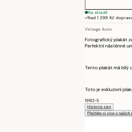
Na skladě
Nad 1 299 Kč doprav
Vintage Auto
Fotografický plakát z
Perfektní nástěnné um
Tento plakát má bílý 
Toto je exkluzivní pl
19182-5
Historie cen
Přečtěte si více o našich