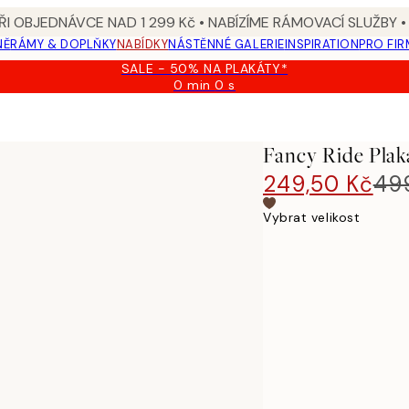
I OBJEDNÁVCE NAD 1 299 Kč • NABÍZÍME RÁMOVACÍ SLUŽBY •
NĚ
RÁMY & DOPLŇKY
NABÍDKY
NÁSTĚNNÉ GALERIE
INSPIRATION
PRO FIR
SALE - 50% NA PLAKÁTY*
0 min
0 s
Platné
do:
2026-
08-
Fancy Ride Plak
09
249,50 Kč
49
Vybrat velikost