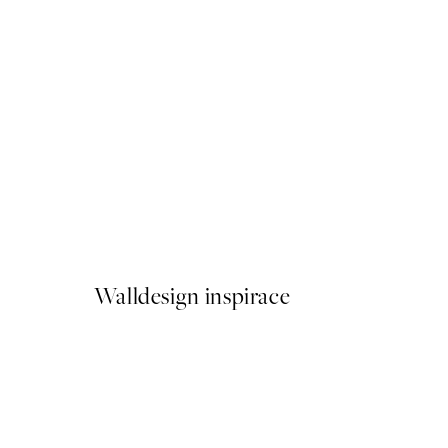
50%*
Let's Play a Little Game Pla
Od 249,50 Kč
499 Kč
Walldesign inspirace