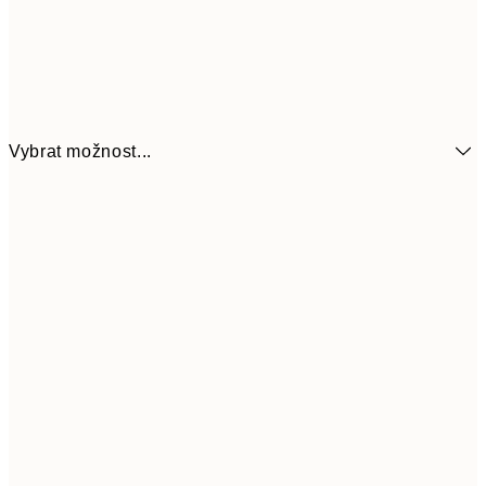
Vybrat možnost...
161
21x30 cm