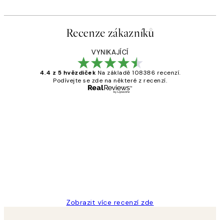
Recenze zákazníků
VYNIKAJÍCÍ
4.4 z 5 hvězdiček
Na základě 108386 recenzí.
Podívejte se zde na některé z recenzí.
Ověřený kupující
Recenze
zákazníků
Perfection
3 dub
Lucia D
Zobrazit více recenzí zde