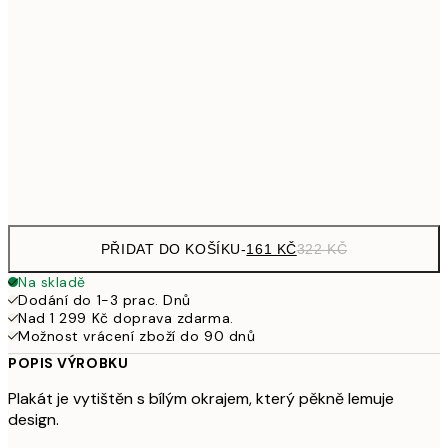
32
249,50
30x40 cm
49
462,50
50x70 cm
92
Frame
options
PŘIDAT DO KOŠÍKU
-
161 KČ
322 KČ
Na skladě
Dodání do 1-3 prac. Dnů
Nad 1 299 Kč doprava zdarma.
Možnost vrácení zboží do 90 dnů
POPIS VÝROBKU
Plakát je vytištěn s bílým okrajem, který pěkně lemuje
design.