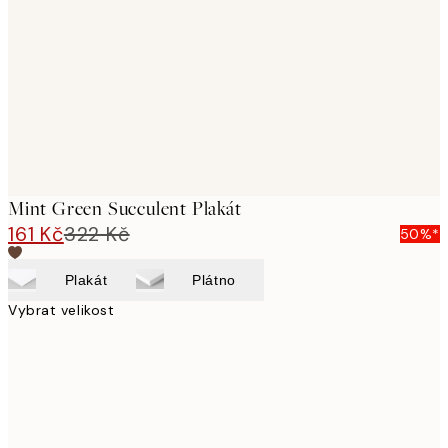
images
Mint Green Succulent Plakát
161 Kč
322 Kč
50%*
Plakát
Plátno
Vybrat velikost