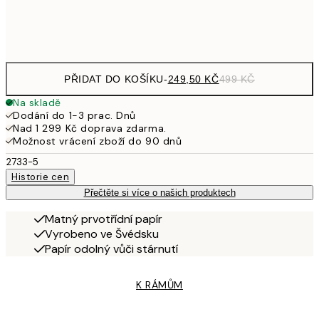
Frame
options
PŘIDAT DO KOŠÍKU
-
249,50 KČ
499 KČ
Na skladě
Dodání do 1-3 prac. Dnů
Nad 1 299 Kč doprava zdarma.
Možnost vrácení zboží do 90 dnů
2733-5
Historie cen
Přečtěte si více o našich produktech
Matný prvotřídní papír
Vyrobeno ve Švédsku
Papír odolný vůči stárnutí
K RÁMŮM