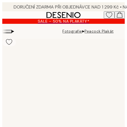
Skip
to
main
SALE - 50% NA PLAKÁTY*
content.
▸
▸
Fotografie
Peacock Plakát
Product
images