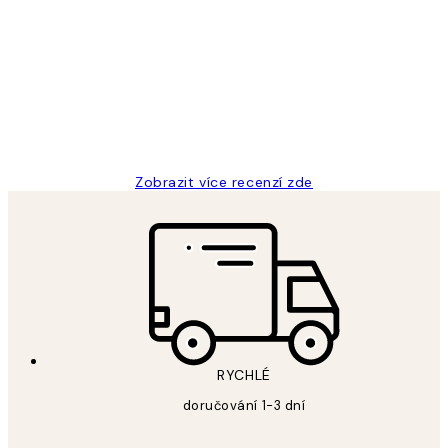
Recenze
zákazníků
Perfection
3 dub
Lucia D
Zobrazit více recenzí zde
RYCHLÉ
doručování 1-3 dní