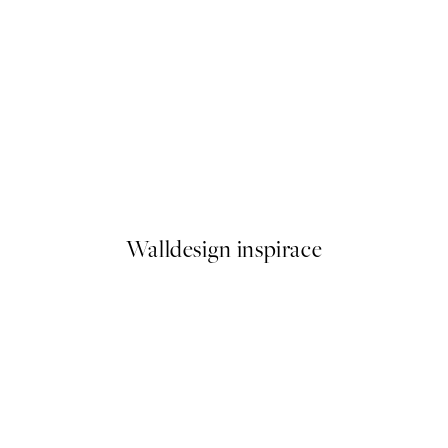
50%*
Bedgasm Plakát
Od 92 Kč
184 Kč
Walldesign inspirace