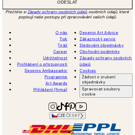
ODESLAT
Přečtěte si
Zásady ochrany osobních údajů
osobních údajů, které
popisují naše postupy při zpracovávání vašich údajů
O nás
Desenio Art Advice
Tisk
Zákaznický servis
Tiráž
Sledování objednávky
Career
Obchodní podmínky
Udržitelnost
Zásady ochrany osobních
Prohlášení o přístupnosti
údajů
Desenio Ambassador
Cookies
Programme
Žádost o zrušení
objednávky
Art Awards
Spravovat soubory
Přihlášení (firma)
cookie
CZE
ČESKÝ