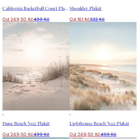
California Basketball Court Plakát
Shoulder Plakát
Od 249,50 Kč
499 Kč
Od 161 Kč
322 Kč
50%*
50%*
Dune Beach No2 Plakát
Lighthouse Beach No2 Plakát
Od 249,50 Kč
499 Kč
Od 249,50 Kč
499 Kč