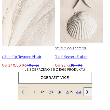
50%*
50%*
STUDIO COLLECTION
Close Up Texture Plakát
Tidal Secrets Plakát
Od 249,50 Kč
499 Kč
Od 92 Kč
184 Kč
JE ZOBRAZENO 36 Z 1565 PRODUKTŮ
ZOBRAZIT VÍCE
1
2
3
4
…
44