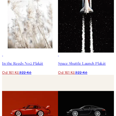
50%*
50%*
In the Reeds No2 Plakát
Space Shuttle Launch Plakát
Od 161 Kč
322 Kč
Od 161 Kč
322 Kč