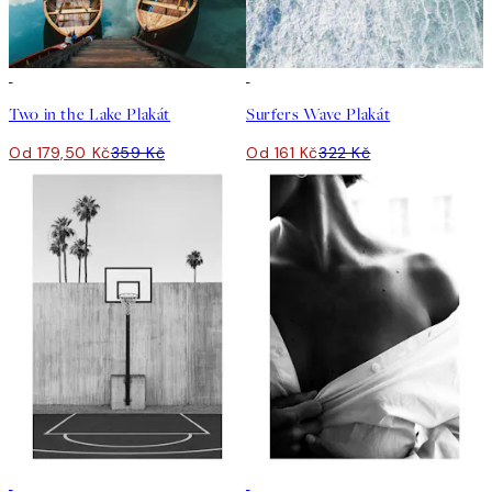
50%*
50%*
Two in the Lake Plakát
Surfers Wave Plakát
Od 179,50 Kč
359 Kč
Od 161 Kč
322 Kč
50%*
50%*