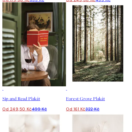
50%*
50%*
Sip and Read Plakát
Forest Grove Plakát
Od 249,50 Kč
499 Kč
Od 161 Kč
322 Kč