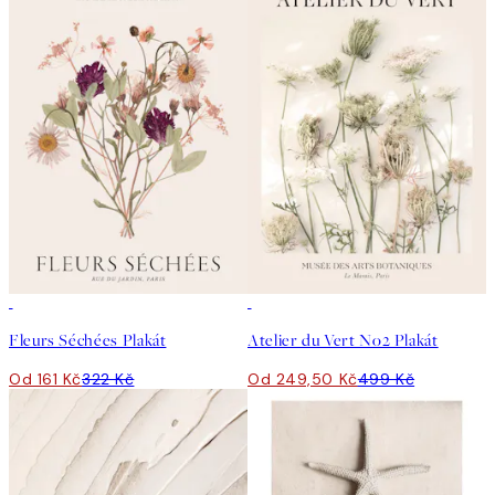
50%*
50%*
Fleurs Séchées Plakát
Atelier du Vert No2 Plakát
Od 161 Kč
322 Kč
Od 249,50 Kč
499 Kč