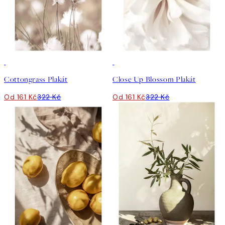
50%*
50%*
Cottongrass Plakát
Close Up Blossom Plakát
Od 161 Kč
322 Kč
Od 161 Kč
322 Kč