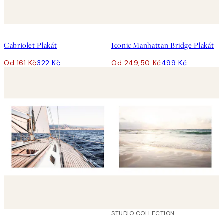
50%*
50%*
Cabriolet Plakát
Iconic Manhattan Bridge Plakát
Od 161 Kč
322 Kč
Od 249,50 Kč
499 Kč
50%*
50%*
STUDIO COLLECTION