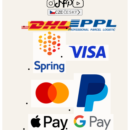
CZE
ČESKÝ