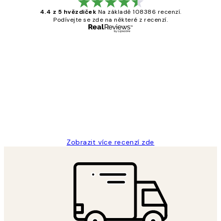
4.4 z 5 hvězdiček
Na základě 108386 recenzí.
Podívejte se zde na některé z recenzí.
Ověřený kupující
Recenze
zákazníků
Perfection
3 dub
Lucia D
Zobrazit více recenzí zde