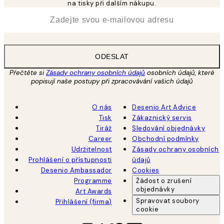
na tisky při dalším nákupu.
*
Email
ODESLAT
Přečtěte si
Zásady ochrany osobních údajů
osobních údajů, které
popisují naše postupy při zpracovávání vašich údajů
O nás
Desenio Art Advice
Tisk
Zákaznický servis
Tiráž
Sledování objednávky
Career
Obchodní podmínky
Udržitelnost
Zásady ochrany osobních
Prohlášení o přístupnosti
údajů
Desenio Ambassador
Cookies
Programme
Žádost o zrušení
objednávky
Art Awards
Spravovat soubory
Přihlášení (firma)
cookie