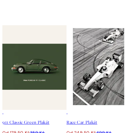
50%*
50%*
911 Classic Green Plakát
Race Car Plakát
Od 179,50 Kč
359 Kč
Od 249,50 Kč
499 Kč