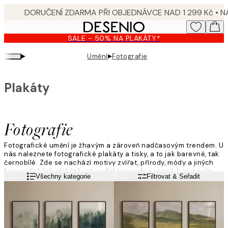
Skip
to
main
SALE - 50% NA PLAKÁTY*
content.
▸
▸
Umění
Fotografie
Plakáty
Fotografie
Fotografické umění je žhavým a zároveň nadčasovým trendem. U
nás naleznete fotografické plakáty a tisky, a to jak barevné, tak
černobílé. Zde se nachází motivy zvířat, přírody, módy a jiných
fotografických plakátů, jež perfektně padnou např. k textovým
Přečtěte si více
Všechny kategorie
Filtrovat & Seřadit
obrazům.