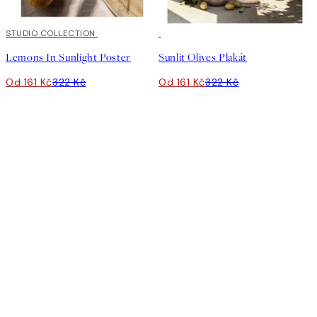
50%*
STUDIO COLLECTION
50%*
Lemons In Sunlight Poster
Sunlit Olives Plakát
Od 161 Kč
322 Kč
Od 161 Kč
322 Kč