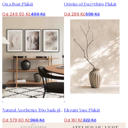
On a Boat Plakát
Origins of Everything Plakát
Od 249,50 Kč
499 Kč
Od 299 Kč
598 Kč
-40%
50%*
Natural Aesthetics Trio Sada plakátů
Elegant Vase Plakát
Od 579,60 Kč
966 Kč
Od 161 Kč
322 Kč