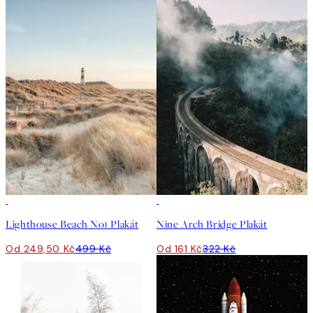
50%*
50%*
Lighthouse Beach No1 Plakát
Nine Arch Bridge Plakát
Od 249,50 Kč
499 Kč
Od 161 Kč
322 Kč