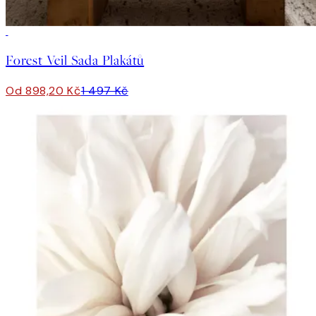
-40%
Forest Veil Sada Plakátů
Od 898,20 Kč
1 497 Kč