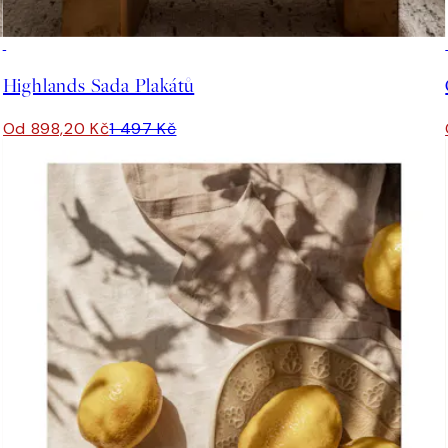
-40%
Highlands Sada Plakátů
Od 898,20 Kč
1 497 Kč