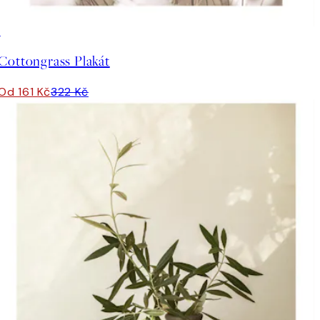
50%*
Cottongrass Plakát
Od 161 Kč
322 Kč