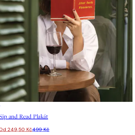
50%*
Sip and Read Plakát
Od 249,50 Kč
499 Kč