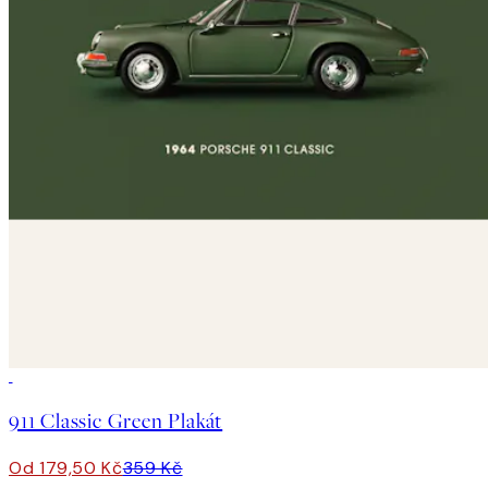
50%*
911 Classic Green Plakát
Od 179,50 Kč
359 Kč