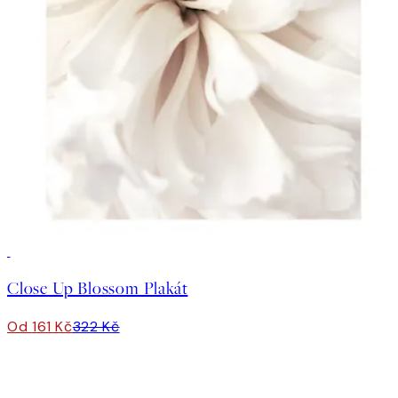
50%*
Close Up Blossom Plakát
Od 161 Kč
322 Kč