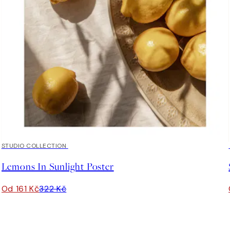
50%*
STUDIO COLLECTION
Lemons In Sunlight Poster
Od 161 Kč
322 Kč