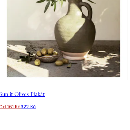
50%*
Sunlit Olives Plakát
Od 161 Kč
322 Kč