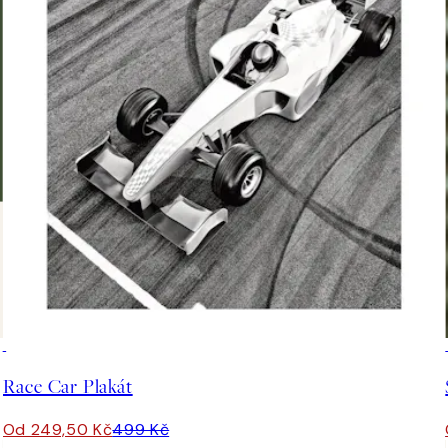
50%*
Race Car Plakát
Od 249,50 Kč
499 Kč