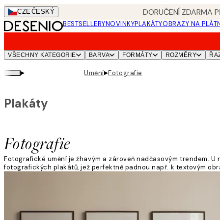
Skip
DORUČENÍ ZDARMA PŘ
CZE
ČESKÝ
to
BESTSELLERY
NOVINKY
PLAKÁTY
OBRAZY NA PLÁT
main
content.
VŠECHNY KATEGORIE
BARVA
FORMÁTY
ROZMĚRY
ŘA
▸
▸
Umění
Fotografie
Plakáty
Fotografie
Fotografické umění je žhavým a zároveň nadčasovým trendem. U nás 
fotografických plakátů, jež perfektně padnou např. k textovým ob