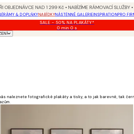
I OBJEDNÁVCE NAD 1 299 Kč • NABÍZÍME RÁMOVACÍ SLUŽBY •
NĚ
RÁMY & DOPLŇKY
NABÍDKY
NÁSTĚNNÉ GALERIE
INSPIRATION
PRO FIR
SALE - 50% NA PLAKÁTY*
0 min
0 s
Platné
ZENÍ
do:
2026-
08-
09
naleznete fotografické plakáty a tisky, a to jak barevné, tak černo
razům.