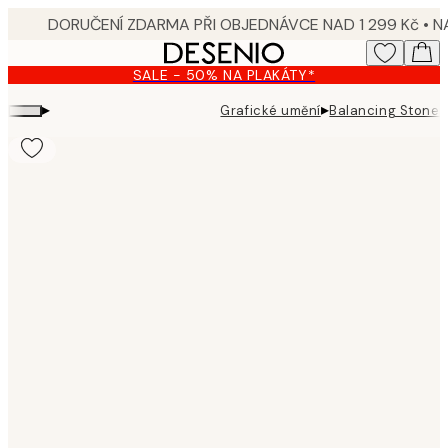
Skip
to
main
SALE - 50% NA PLAKÁTY*
content.
▸
▸
Grafické umění
Balancing Stones
Product
images