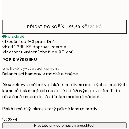
Frame
options
PŘIDAT DO KOŠÍKU
-
96,60 KČ
322 KČ
Na skladě
Dodání do 1-3 prac. Dnů
Nad 1 299 Kč doprava zdarma.
Možnost vrácení zboží do 90 dnů
POPIS VÝROBKU
Grafické vyvažovací kameny
Balancující kameny v modré a hnědé
Akvarelový umělecký plakát s motivem modrých a hnědých
kamenů balancujících na sobě s béžovým pozadím. Toto
nástěnné umění dodá stěnám moderní nádech.
Plakát má bílý okraj, který pěkně lemuje motiv.
17229-4
Přečtěte si více o našich produktech