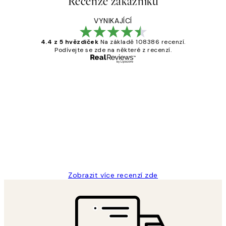
Recenze zákazníků
VYNIKAJÍCÍ
4.4 z 5 hvězdiček
Na základě 108386 recenzí.
Podívejte se zde na některé z recenzí.
Ověřený kupující
Recenze
zákazníků
Perfection
3 dub
Lucia D
Zobrazit více recenzí zde