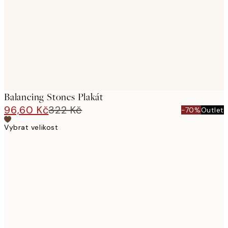
Balancing Stones Plakát
96,60 Kč
322 Kč
-70%
Outlet
Vybrat velikost