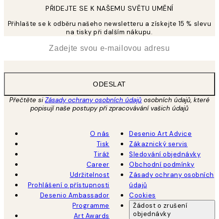
PŘIDEJTE SE K NAŠEMU SVĚTU UMĚNÍ
Přihlašte se k odběru našeho newsletteru a získejte 15 % slevu
na tisky při dalším nákupu.
*
Email
ODESLAT
Přečtěte si
Zásady ochrany osobních údajů
osobních údajů, které
popisují naše postupy při zpracovávání vašich údajů
O nás
Desenio Art Advice
Tisk
Zákaznický servis
Tiráž
Sledování objednávky
Career
Obchodní podmínky
Udržitelnost
Zásady ochrany osobních
Prohlášení o přístupnosti
údajů
Desenio Ambassador
Cookies
Programme
Žádost o zrušení
objednávky
Art Awards