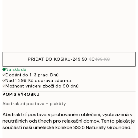
92
626,50
70x100 cm
1 25
Frame
options
PŘIDAT DO KOŠÍKU
-
249,50 KČ
499 KČ
Na skladě
Dodání do 1-3 prac. Dnů
Nad 1 299 Kč doprava zdarma.
Možnost vrácení zboží do 90 dnů
POPIS VÝROBKU
Abstraktní postava - plakáty
Abstraktní postava v pruhovaném oblečení, vyobrazená v
neutrálních odstínech pro relaxační domov. Tento plakát je
součástí naší umělecké kolekce SS25 Naturally Grounded.