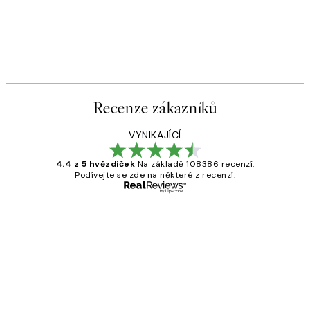
Recenze zákazníků
VYNIKAJÍCÍ
4.4 z 5 hvězdiček
Na základě 108386 recenzí.
Podívejte se zde na některé z recenzí.
Ověřený kupující
Recenze
zákazníků
Perfection
3 dub