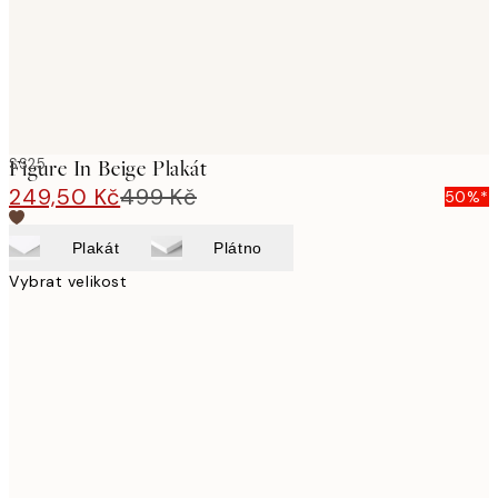
SS25
Figure In Beige Plakát
249,50 Kč
499 Kč
50%*
Plakát
Plátno
Vybrat velikost