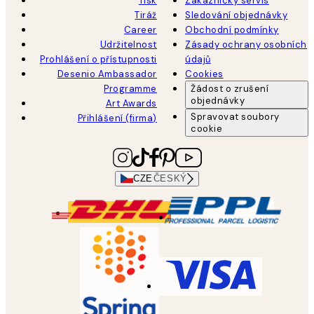
Tisk
Zákaznický servis
Tiráž
Sledování objednávky
Career
Obchodní podmínky
Udržitelnost
Zásady ochrany osobních
Prohlášení o přístupnosti
údajů
Desenio Ambassador
Cookies
Programme
Žádost o zrušení
objednávky
Art Awards
Spravovat soubory
Přihlášení (firma)
cookie
CZE
ČESKÝ