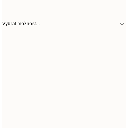
Vybrat možnost...
299
30x40 cm
59