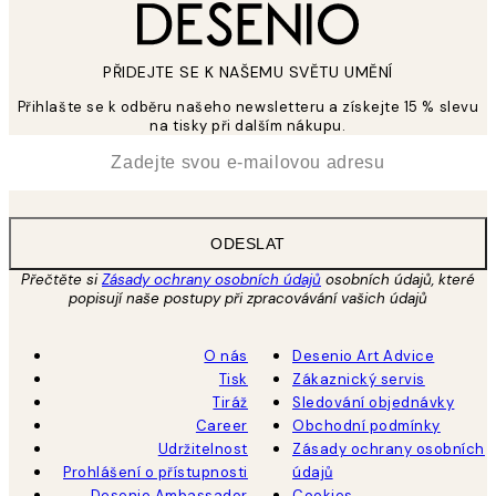
PŘIDEJTE SE K NAŠEMU SVĚTU UMĚNÍ
Přihlašte se k odběru našeho newsletteru a získejte 15 % slevu
na tisky při dalším nákupu.
*
Email
ODESLAT
Přečtěte si
Zásady ochrany osobních údajů
osobních údajů, které
popisují naše postupy při zpracovávání vašich údajů
O nás
Desenio Art Advice
Tisk
Zákaznický servis
Tiráž
Sledování objednávky
Career
Obchodní podmínky
Udržitelnost
Zásady ochrany osobních
Prohlášení o přístupnosti
údajů
Desenio Ambassador
Cookies