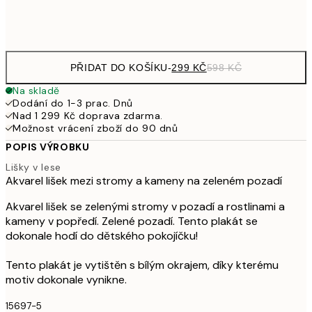
Frame
options
PŘIDAT DO KOŠÍKU
-
299 KČ
598 KČ
Na skladě
Dodání do 1-3 prac. Dnů
Nad 1 299 Kč doprava zdarma.
Možnost vrácení zboží do 90 dnů
POPIS VÝROBKU
Lišky v lese
Akvarel lišek mezi stromy a kameny na zeleném pozadí
Akvarel lišek se zelenými stromy v pozadí a rostlinami a
kameny v popředí. Zelené pozadí. Tento plakát se
dokonale hodí do dětského pokojíčku!
Tento plakát je vytištěn s bílým okrajem, díky kterému
motiv dokonale vynikne.
15697-5