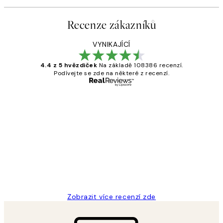
Recenze zákazníků
VYNIKAJÍCÍ
4.4 z 5 hvězdiček
Na základě 108386 recenzí.
Podívejte se zde na některé z recenzí.
Ověřený kupující
Recenze
zákazníků
Perfection
3 dub
Lucia D
Zobrazit více recenzí zde