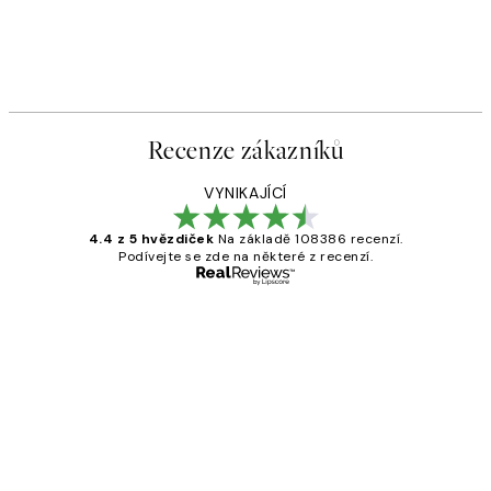
Recenze zákazníků
VYNIKAJÍCÍ
4.4 z 5 hvězdiček
Na základě 108386 recenzí.
Podívejte se zde na některé z recenzí.
Ověřený kupující
Recenze
zákazníků
Perfection
3 dub
Lucia D