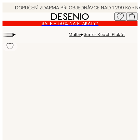
Skip
to
main
SALE - 50% NA PLAKÁTY*
content.
▸
▸
Malby
Surfer Beach Plakát
Product
images