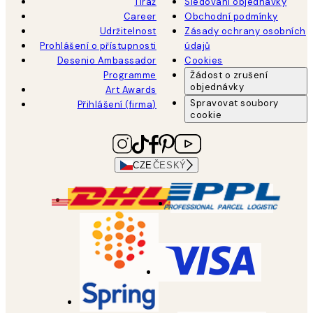
Tiráž
Sledování objednávky
Career
Obchodní podmínky
Udržitelnost
Zásady ochrany osobních
Prohlášení o přístupnosti
údajů
Desenio Ambassador
Cookies
Programme
Žádost o zrušení
objednávky
Art Awards
Spravovat soubory
Přihlášení (firma)
cookie
CZE
ČESKÝ