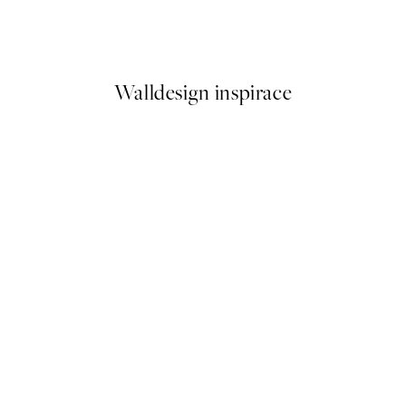
g Flowers Plakát
Linocut Corals Plakát
Od 179,50 Kč
359 Kč
Walldesign inspirace