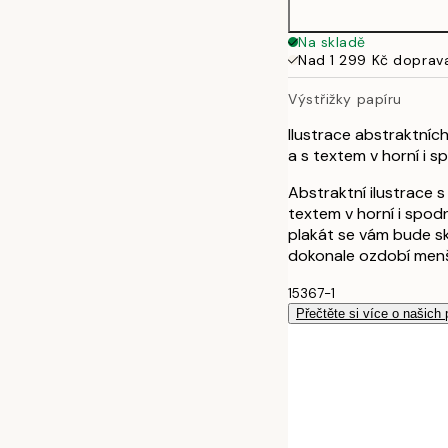
Na skladě
Nad 1 299 Kč doprav
Výstřižky papíru
Ilustrace abstraktníc
a s textem v horní i sp
Abstraktní ilustrace s
textem v horní i spod
plakát se vám bude s
dokonale ozdobí menš
15367-1
Přečtěte si více o našich