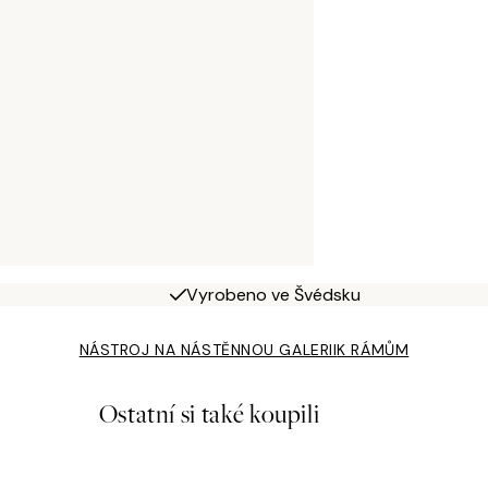
Vyrobeno ve Švédsku
NÁSTROJ NA NÁSTĚNNOU GALERII
K RÁMŮM
Ostatní si také koupili