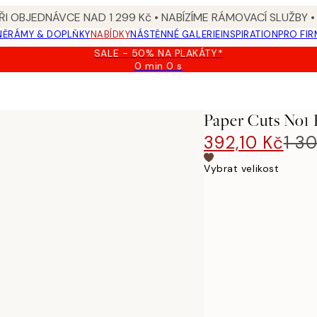
I OBJEDNÁVCE NAD 1 299 Kč • NABÍZÍME RÁMOVACÍ SLUŽBY •
NĚ
RÁMY & DOPLŇKY
NABÍDKY
NÁSTĚNNÉ GALERIE
INSPIRATION
PRO FIR
SALE - 50% NA PLAKÁTY*
0 min
0 s
Platné
do:
2026-
08-
Paper Cuts No1 
09
392,10 Kč
1 3
Vybrat velikost