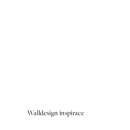
-70%
Outlet
Impressions No2 Plakát
Od 179,40 Kč
598 Kč
Walldesign inspirace