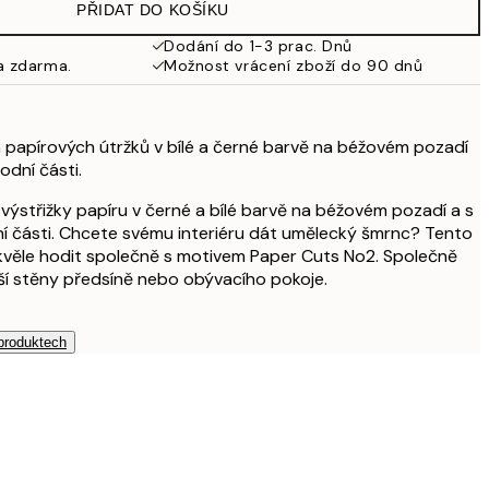
PŘIDAT DO KOŠÍKU
Dodání do 1-3 prac. Dnů
a zdarma.
Možnost vrácení zboží do 90 dnů
h papírových útržků v bílé a černé barvě na béžovém pozadí
odní části.
 výstřižky papíru v černé a bílé barvě na béžovém pozadí a s
ní části. Chcete svému interiéru dát umělecký šmrnc? Tento
kvěle hodit společně s motivem Paper Cuts No2. Společně
í stěny předsíně nebo obývacího pokoje.
 produktech