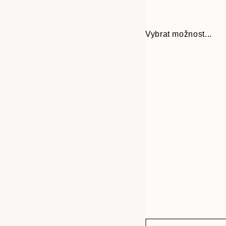
Vybrat možnost...
Frame
70x100 cm
options