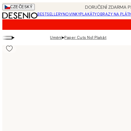
Skip
DORUČENÍ ZDARMA PŘ
CZE
ČESKÝ
to
BESTSELLERY
NOVINKY
PLAKÁTY
OBRAZY NA PLÁT
main
content.
▸
▸
Umění
Paper Cuts No1 Plakát