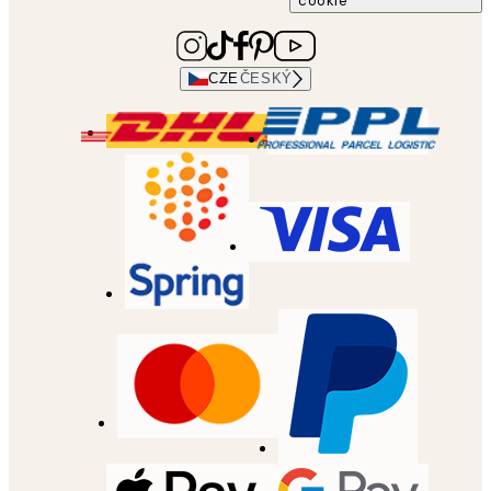
cookie
CZE
ČESKÝ