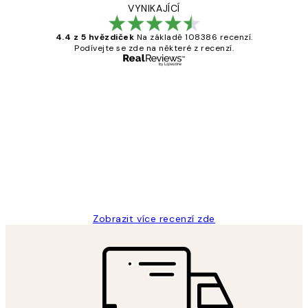
VYNIKAJÍCÍ
4.4 z 5 hvězdiček
Na základě 108386 recenzí.
Podívejte se zde na některé z recenzí.
Ověřený kupující
Recenze
zákazníků
Perfection
3 dub
Lucia D
Zobrazit více recenzí zde