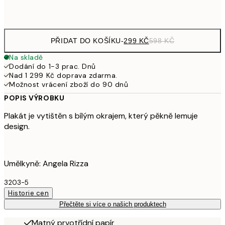
Frame
options
PŘIDAT DO KOŠÍKU
-
299 KČ
598 KČ
Na skladě
Dodání do 1-3 prac. Dnů
Nad 1 299 Kč doprava zdarma.
Možnost vrácení zboží do 90 dnů
POPIS VÝROBKU
Plakát je vytištěn s bílým okrajem, který pěkně lemuje
design.
Umělkyně: Angela Rizza
3203-5
Historie cen
Přečtěte si více o našich produktech
Matný prvotřídní papír