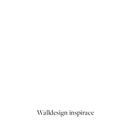
50%*
Vintage Pressed Bouquet Pla
Od 249,50 Kč
499 Kč
Walldesign inspirace