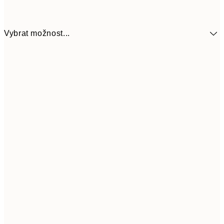
Vybrat možnost...
299
30x40 cm
59