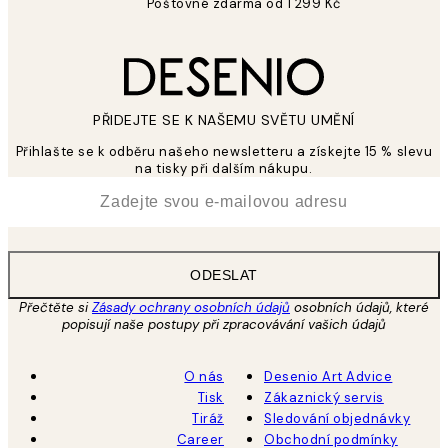
Poštovné zdarma od 1 299 Kč
PŘIDEJTE SE K NAŠEMU SVĚTU UMĚNÍ
Přihlašte se k odběru našeho newsletteru a získejte 15 % slevu
na tisky při dalším nákupu.
*
Email
ODESLAT
Přečtěte si
Zásady ochrany osobních údajů
osobních údajů, které
popisují naše postupy při zpracovávání vašich údajů
O nás
Desenio Art Advice
Tisk
Zákaznický servis
Tiráž
Sledování objednávky
Career
Obchodní podmínky