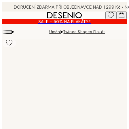
Skip
to
main
SALE - 50% NA PLAKÁTY*
content.
▸
▸
Umění
Twined Shapes Plakát
Product
images