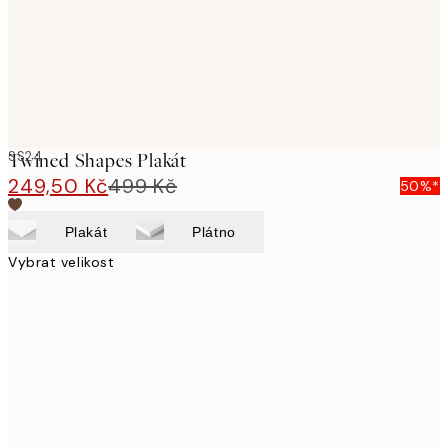
SS24
Twined Shapes Plakát
249,50 Kč
499 Kč
50%*
Plakát
Plátno
Vybrat velikost