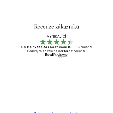
Recenze zákazníků
VYNIKAJÍCÍ
4.4 z 5 hvězdiček
Na základě 108386 recenzí.
Podívejte se zde na některé z recenzí.
Ověřený kupující
Recenze
zákazníků
Perfection
3 dub
Lucia D