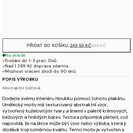
92
Frame
options
PŘIDAT DO KOŠÍKU
-
249,50 KČ
499 KČ
Na skladě
Dodání do 1-3 prac. Dnů
Nad 1 299 Kč doprava zdarma.
Možnost vrácení zboží do 90 dnů
POPIS VÝROBKU
Abstraktní béžová
Dodejte svému interiéru hloubku pomocí tohoto plakátu.
Umělecký motiv má texturovaný abstraktní vzor,
vytvořený kuželovitými tvary a liniemi v paletě krémových,
béžových a hnědých barev. Textura připomíná pletení, což
napovídá, že na látce může být vzor nebo výšivka, která ji
dodává trojrozměrnou kvalitu. Tento motiv je vytvořen s