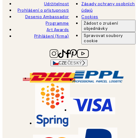
Udržitelnost
Zásady ochrany osobních
Prohlášení o přístupnosti
údajů
Desenio Ambassador
Cookies
Programme
Žádost o zrušení
objednávky
Art Awards
Spravovat soubory
Přihlášení (firma)
cookie
CZE
ČESKÝ