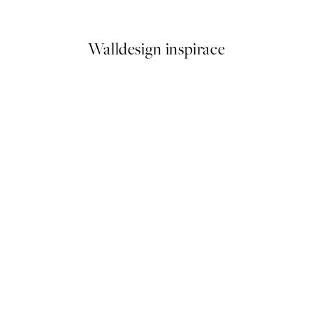
Od 299 Kč
598 Kč
Walldesign inspirace