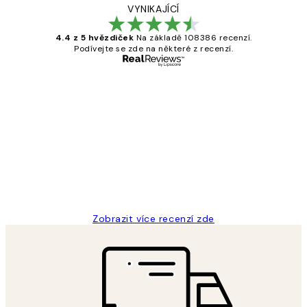
VYNIKAJÍCÍ
4.4 z 5 hvězdiček
Na základě 108386 recenzí.
Podívejte se zde na některé z recenzí.
Ověřený kupující
Recenze
zákazníků
Perfection
3 dub
Lucia D
Zobrazit více recenzí zde