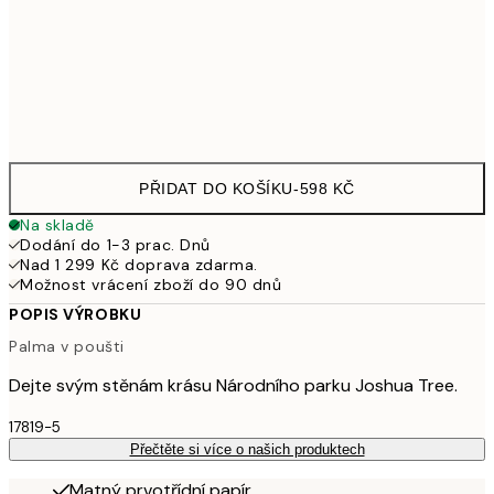
50x70 cm
979
Frame
options
PŘIDAT DO KOŠÍKU
-
598 KČ
Na skladě
Dodání do 1-3 prac. Dnů
Nad 1 299 Kč doprava zdarma.
Možnost vrácení zboží do 90 dnů
POPIS VÝROBKU
Palma v poušti
Dejte svým stěnám krásu Národního parku Joshua Tree.
17819-5
Přečtěte si více o našich produktech
Matný prvotřídní papír