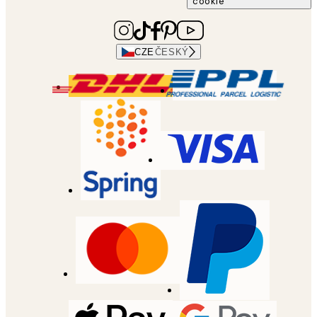
cookie
CZE
ČESKÝ