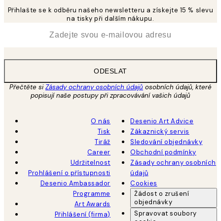
Přihlašte se k odběru našeho newsletteru a získejte 15 % slevu
na tisky při dalším nákupu.
*
Email
ODESLAT
Přečtěte si
Zásady ochrany osobních údajů
osobních údajů, které
popisují naše postupy při zpracovávání vašich údajů
O nás
Desenio Art Advice
Tisk
Zákaznický servis
Tiráž
Sledování objednávky
Career
Obchodní podmínky
Udržitelnost
Zásady ochrany osobních
Prohlášení o přístupnosti
údajů
Desenio Ambassador
Cookies
Programme
Žádost o zrušení
objednávky
Art Awards
Spravovat soubory
Přihlášení (firma)