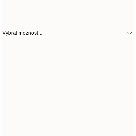
Vybrat možnost...
30x40 cm
598