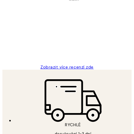
Ověřený kupující
Recenze
zákazníků
Perfection
3 dub
Lucia D
Zobrazit více recenzí zde
RYCHLÉ
doručování 1-3 dní