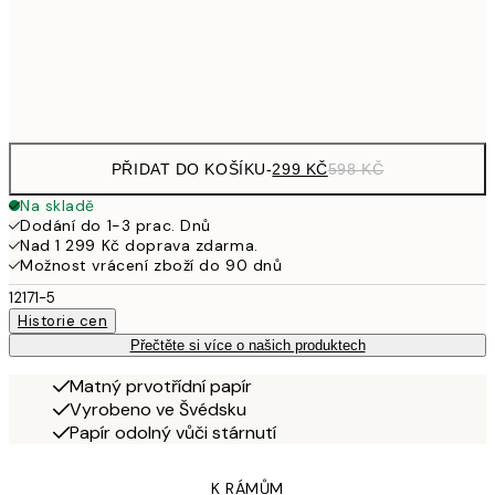
97
Frame
options
PŘIDAT DO KOŠÍKU
-
299 KČ
598 KČ
Na skladě
Dodání do 1-3 prac. Dnů
Nad 1 299 Kč doprava zdarma.
Možnost vrácení zboží do 90 dnů
12171-5
Historie cen
Přečtěte si více o našich produktech
Matný prvotřídní papír
Vyrobeno ve Švédsku
Papír odolný vůči stárnutí
K RÁMŮM