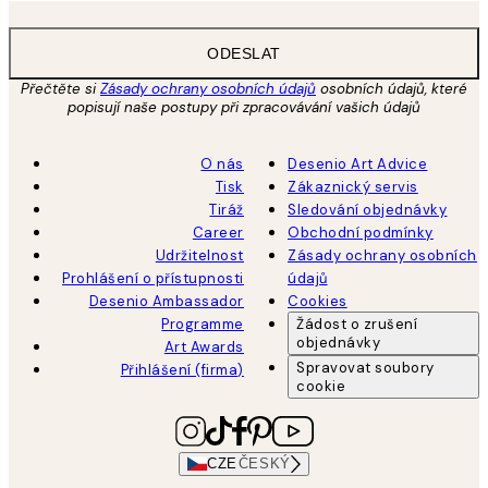
ODESLAT
Přečtěte si
Zásady ochrany osobních údajů
osobních údajů, které
popisují naše postupy při zpracovávání vašich údajů
O nás
Desenio Art Advice
Tisk
Zákaznický servis
Tiráž
Sledování objednávky
Career
Obchodní podmínky
Udržitelnost
Zásady ochrany osobních
Prohlášení o přístupnosti
údajů
Desenio Ambassador
Cookies
Programme
Žádost o zrušení
objednávky
Art Awards
Spravovat soubory
Přihlášení (firma)
cookie
CZE
ČESKÝ