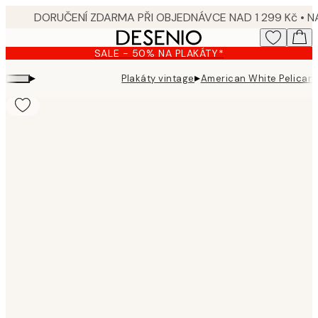
Skip
to
main
SALE - 50% NA PLAKÁTY*
content.
▸
▸
Plakáty vintage
American White Pelican 
Product
images