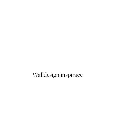
50%*
Ogino Issui - Ōyō Manga, Bota
Od 249,50 Kč
499 Kč
Walldesign inspirace