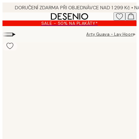
Skip
to
main
SALE - 50% NA PLAKÁTY*
content.
▸
▸
Arty Guava - Lay Hoon
A
Product
images