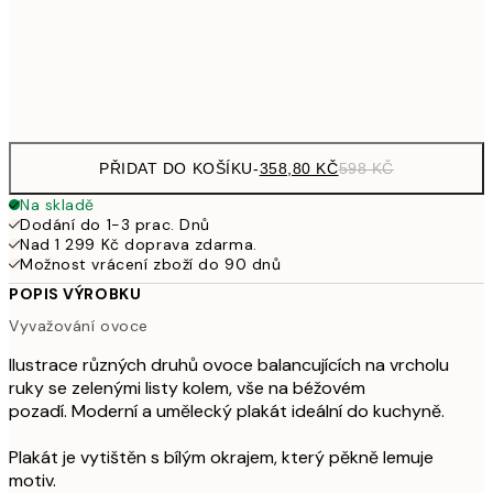
97
Frame
options
PŘIDAT DO KOŠÍKU
-
358,80 KČ
598 KČ
Na skladě
Dodání do 1-3 prac. Dnů
Nad 1 299 Kč doprava zdarma.
Možnost vrácení zboží do 90 dnů
POPIS VÝROBKU
Vyvažování ovoce
Ilustrace různých druhů ovoce balancujících na vrcholu
ruky se zelenými listy kolem, vše na béžovém
pozadí. Moderní a umělecký plakát ideální do kuchyně.
Plakát je vytištěn s bílým okrajem, který pěkně lemuje
motiv.