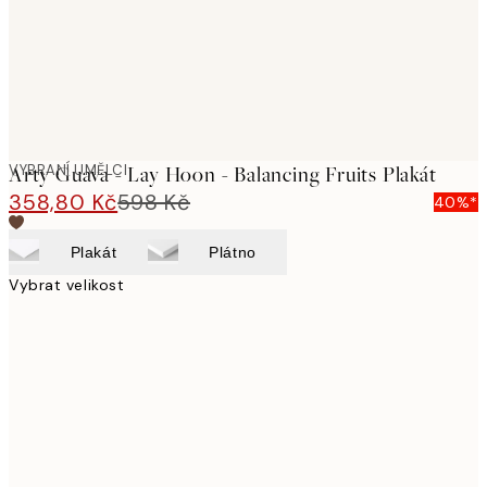
VYBRANÍ UMĚLCI
Arty Guava - Lay Hoon - Balancing Fruits Plakát
358,80 Kč
598 Kč
40%*
Plakát
Plátno
Vybrat velikost