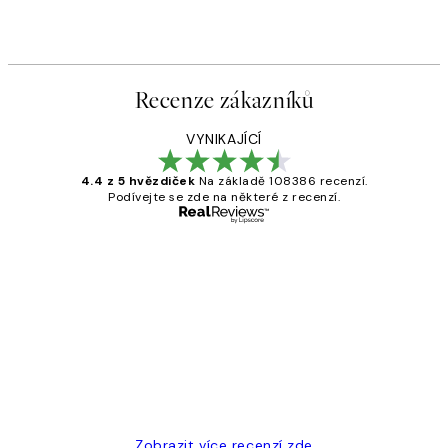
Od 179,50 Kč
359 Kč
Recenze zákazníků
VYNIKAJÍCÍ
4.4 z 5 hvězdiček
Na základě 108386 recenzí.
Podívejte se zde na některé z recenzí.
Ověřený kupující
Recenze
zákazníků
Perfection
3 dub
Lucia D
Zobrazit více recenzí zde