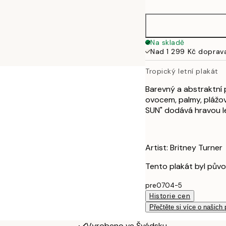
50x70 cm
100x150 cm
Na skladě
Nad 1 299 Kč doprav
Tropický letní plakát
Barevný a abstraktní
ovocem, palmy, plážov
SUN" dodává hravou l
Artist: Britney Turner
Tento plakát byl pův
pre0704-5
Historie cen
Přečtěte si více o našich
Vyrobeno ve Švédsku