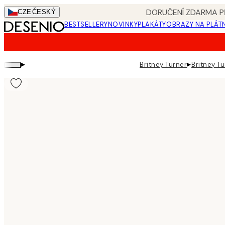
Skip
DORUČENÍ ZDARMA PŘ
CZE
ČESKÝ
to
BESTSELLERY
NOVINKY
PLAKÁTY
OBRAZY NA PLÁT
main
content.
▸
▸
Britney Turner
Britney T