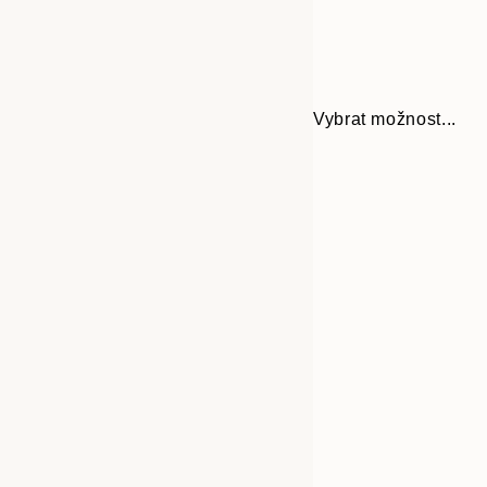
Vybrat možnost...
Frame
30x40 cm
options