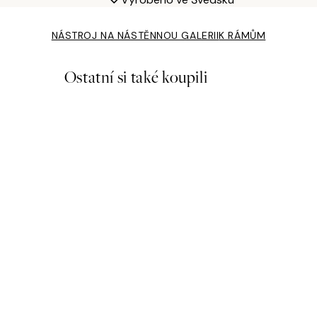
NÁSTROJ NA NÁSTĚNNOU GALERII
K RÁMŮM
Ostatní si také koupili