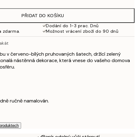
587,40 Kč
979 Kč
PŘIDAT DO KOŠÍKU
1 569 Kč
2 615 Kč
Dodání do 1-3 prac. Dnů
a zdarma.
Možnost vrácení zboží do 90 dnů
akát
obu v červeno-bílých pruhovaných šatech, držící zelený
konalá nástěnná dekorace, která vnese do vašeho domova
osféru.
odně ručně namalován.
 produktech
Papír odolný vůči stárnutí