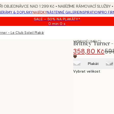
I OBJEDNÁVCE NAD 1 299 Kč • NABÍZÍME RÁMOVACÍ SLUŽBY •
NĚ
RÁMY & DOPLŇKY
NABÍDKY
NÁSTĚNNÉ GALERIE
INSPIRATION
PRO FIR
SALE - 50% NA PLAKÁTY*
0 min
0 s
Platné
do:
rner - Le Club Soleil Plakát
2026-
08-
VYBRANÍ UMĚLCI
Britney Turner -
09
358,80 Kč
59
Plakát
Vybrat velikost