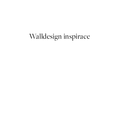
Sardines Plakát
Od 92 Kč
184 Kč
Walldesign inspirace