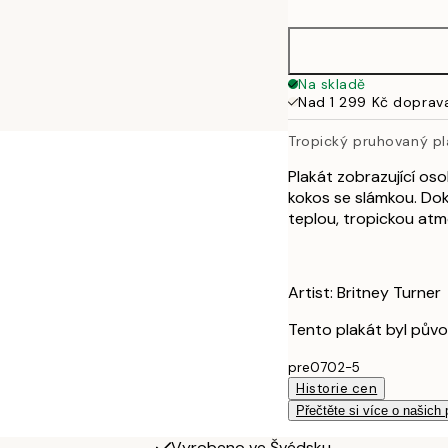
50x70 cm
100x150 cm
Na skladě
Nad 1 299 Kč doprav
Tropický pruhovaný pl
Plakát zobrazující os
kokos se slámkou. Do
teplou, tropickou atm
Artist: Britney Turner
Tento plakát byl pův
pre0702-5
Historie cen
Přečtěte si více o našich
Vyrobeno ve Švédsku