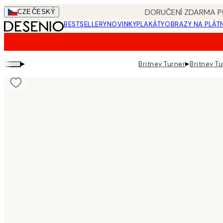
Skip
DORUČENÍ ZDARMA PŘ
CZE
ČESKÝ
to
BESTSELLERY
NOVINKY
PLAKÁTY
OBRAZY NA PLÁT
main
content.
▸
▸
Britney Turner
Britney Tu