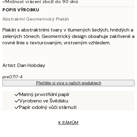
Možnost vrácení zboží do 90 dnů
POPIS VÝROBKU
Abstraktní Geometrický Plakát
Plakát s abstraktními tvary v tlumených šedých, hnědých a
zelených tónech. Geometrický design obsahuje zakřivené a
rovné linie s texturovaným, vrstveným vzhledem.
Artist: Dan Hobday
pre0717-4
Přečtěte si více o našich produktech
Matný prvotřídní papír
Vyrobeno ve Švédsku
Papír odolný vůči stárnutí
K RÁMŮM