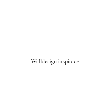
NOVINKY
All My Heart Plakát
Earth Toned Texture Plakát
Od 322 Kč
Walldesign inspirace