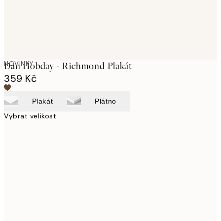
NOVINKY
Dan Hobday - Richmond Plakát
359 Kč
Plakát
Plátno
Vybrat velikost