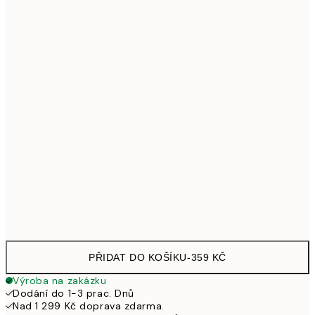
40x50 cm
707
50x50 cm
707
50x70 cm
979
70x100 cm
1 307
100x150 cm
2 615
Frame
options
PŘIDAT DO KOŠÍKU
-
359 KČ
Výroba na zakázku
Dodání do 1-3 prac. Dnů
Nad 1 299 Kč doprava zdarma.