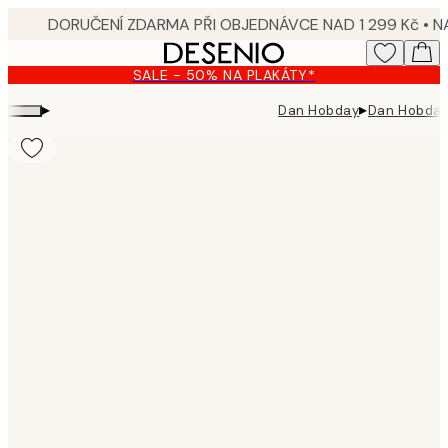
Skip
to
main
SALE - 50% NA PLAKÁTY*
content.
▸
▸
Dan Hobday
Dan Hobday
Product
images