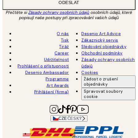
ODESLAT
Přečtěte si
Zásady ochrany osobních údajů
osobních údajů, které
popisují naše postupy při zpracovávání vašich údajů
O nás
Desenio Art Advice
Tisk
Zákaznický servis
Tiráž
Sledování objednávky
Career
Obchodní podmínky
Udržitelnost
Zásady ochrany osobních
Prohlášení o přístupnosti
údajů
Desenio Ambassador
Cookies
Programme
Žádost o zrušení
objednávky
Art Awards
Spravovat soubory
Přihlášení (firma)
cookie
CZE
ČESKÝ