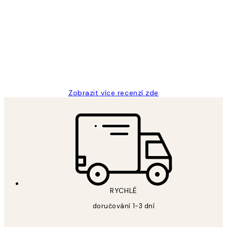
Recenze
zákazníků
Perfection
3 dub
Lucia D
Zobrazit více recenzí zde
RYCHLÉ
doručování 1-3 dní