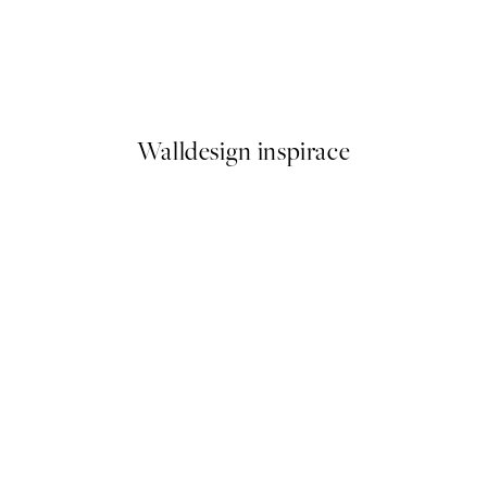
Paul Nash - Trees in Bird Gar
Od 322 Kč
Walldesign inspirace