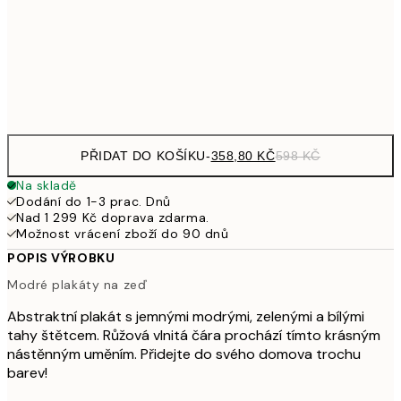
784,20
70x100 cm
1 30
Frame
options
PŘIDAT DO KOŠÍKU
-
358,80 KČ
598 KČ
Na skladě
Dodání do 1-3 prac. Dnů
Nad 1 299 Kč doprava zdarma.
Možnost vrácení zboží do 90 dnů
POPIS VÝROBKU
Modré plakáty na zeď
Abstraktní plakát s jemnými modrými, zelenými a bílými
tahy štětcem. Růžová vlnitá čára prochází tímto krásným
nástěnným uměním. Přidejte do svého domova trochu
barev!