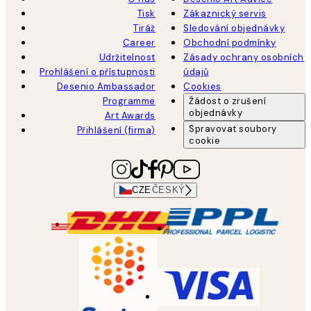
Tisk
Zákaznický servis
Tiráž
Sledování objednávky
Career
Obchodní podmínky
Udržitelnost
Zásady ochrany osobních
Prohlášení o přístupnosti
údajů
Desenio Ambassador
Cookies
Programme
Žádost o zrušení
objednávky
Art Awards
Spravovat soubory
Přihlášení (firma)
cookie
CZE
ČESKÝ