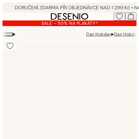
Skip
to
main
SALE - 50% NA PLAKÁTY*
content.
▸
▸
Dan Hobday
Dan Hobday 
Product
images