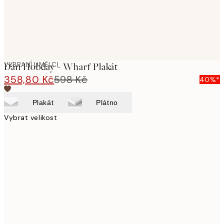
VYBRANÍ UMĚLCI
Dan Hobday - Wharf Plakát
358,80 Kč
598 Kč
40%*
Plakát
Plátno
Vybrat velikost