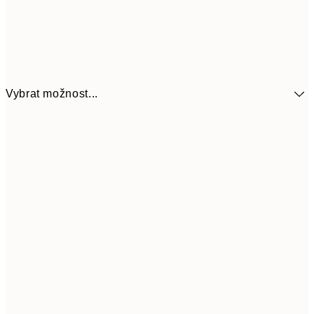
Vybrat možnost...
110,40
13x18 cm