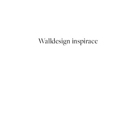
50%*
ne More Martini Please Plakát
No Place Like Home Plakát
Od 92 Kč
184 Kč
Walldesign inspirace