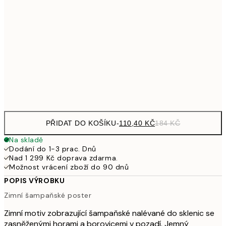
18
358,80
30x40 cm
59
587,40
50x70 cm
97
Frame
options
PŘIDAT DO KOŠÍKU
-
110,40 KČ
184 KČ
Na skladě
Dodání do 1-3 prac. Dnů
Nad 1 299 Kč doprava zdarma.
Možnost vrácení zboží do 90 dnů
POPIS VÝROBKU
Zimní šampaňské poster
Zimní motiv zobrazující šampaňské nalévané do sklenic se
zasněženými horami a borovicemi v pozadí. Jemný