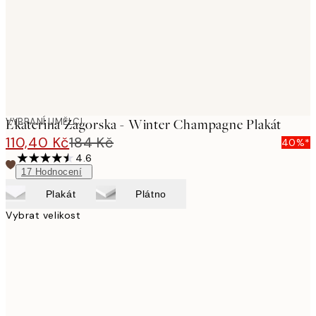
VYBRANÍ UMĚLCI
Ekaterina Zagorska - Winter Champagne Plakát
110,40 Kč
184 Kč
40%*
4.6
17
Hodnocení
Plakát
Plátno
Vybrat velikost