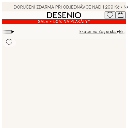
Skip
to
main
SALE - 50% NA PLAKÁTY*
content.
▸
▸
Ekaterina Zagorska
Ekat
Product
images