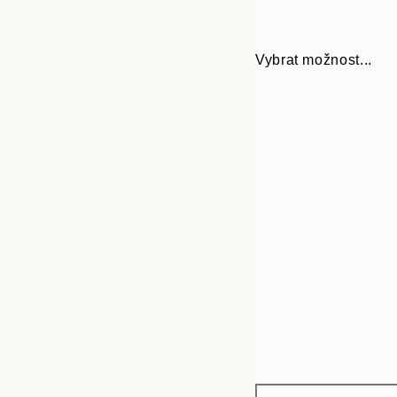
Vybrat možnost...
Frame
30x40 cm
options
50x70 cm