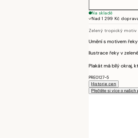
Na skladě
Nad 1 299 Kč doprav
Zelený tropický motiv
Umění s motivem řeky 
Ilustrace řeky v zelen
Plakát má bílý okraj, 
PRE0127-5
Historie cen
Přečtěte si více o našich