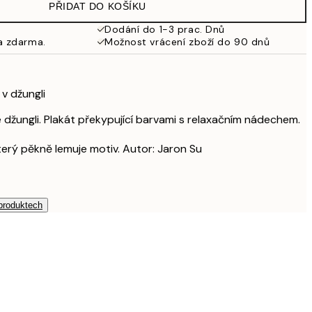
PŘIDAT DO KOŠÍKU
Dodání do 1-3 prac. Dnů
a zdarma.
Možnost vrácení zboží do 90 dnů
v džungli
é džungli. Plakát překypující barvami s relaxačním nádechem.
který pěkně lemuje motiv. Autor: Jaron Su
 produktech