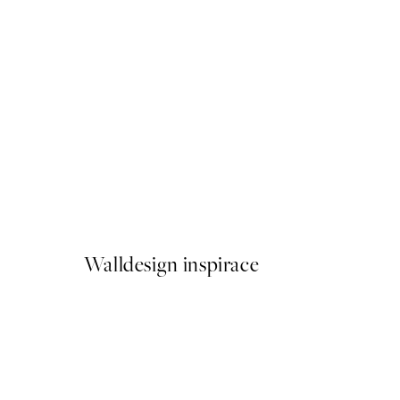
-40%
Trace of Light Sada Plakátů
Od 386,40 Kč
644 Kč
Walldesign inspirace