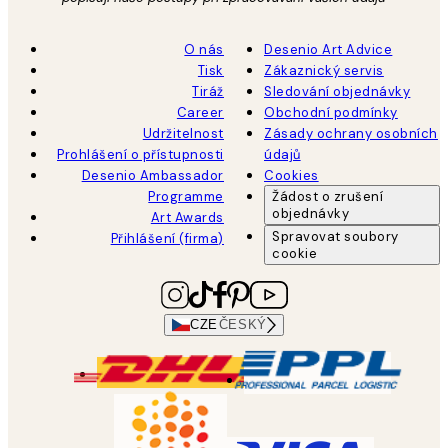
O nás
Desenio Art Advice
Tisk
Zákaznický servis
Tiráž
Sledování objednávky
Career
Obchodní podmínky
Udržitelnost
Zásady ochrany osobních
Prohlášení o přístupnosti
údajů
Desenio Ambassador
Cookies
Programme
Žádost o zrušení
objednávky
Art Awards
Spravovat soubory
Přihlášení (firma)
cookie
CZE
ČESKÝ