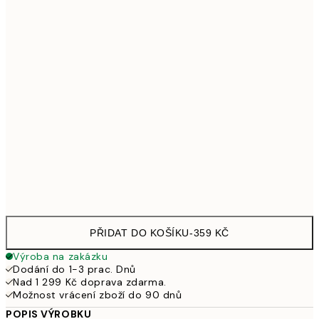
30x40 cm
598
40x50 cm
707
50x70 cm
979
70x100 cm
1 307
Frame
options
PŘIDAT DO KOŠÍKU
-
359 KČ
Výroba na zakázku
Dodání do 1-3 prac. Dnů
Nad 1 299 Kč doprava zdarma.
Možnost vrácení zboží do 90 dnů
POPIS VÝROBKU