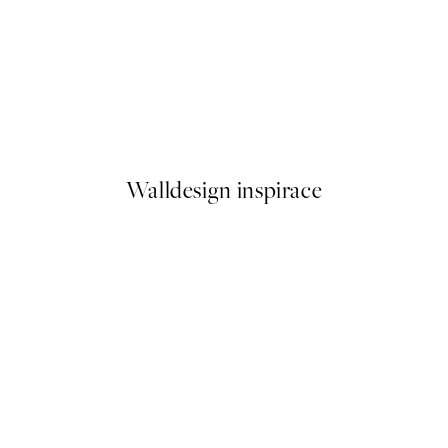
50%*
Seaside Summer Plakát
Od 179,50 Kč
359 Kč
Walldesign inspirace