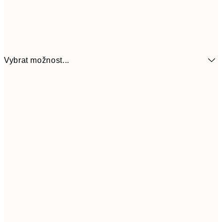
Vybrat možnost...
21x30 cm
359