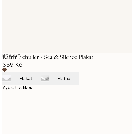
NOVINKY
Katrin Schuller - Sea & Silence Plakát
359 Kč
Plakát
Plátno
Vybrat velikost