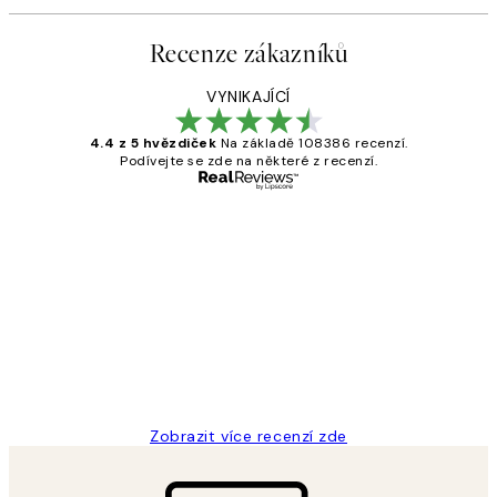
Recenze zákazníků
VYNIKAJÍCÍ
4.4 z 5 hvězdiček
Na základě 108386 recenzí.
Podívejte se zde na některé z recenzí.
Ověřený kupující
Recenze
zákazníků
Perfection
3 dub
Lucia D
Zobrazit více recenzí zde