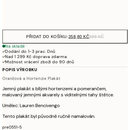
Frame
options
PŘIDAT DO KOŠÍKU
-
358,80 KČ
598 KČ
Na skladě
Dodání do 1-3 prac. Dnů
Nad 1 299 Kč doprava zdarma.
Možnost vrácení zboží do 90 dnů
POPIS VÝROBKU
Oranžová a Hortenzie Plakát
Jemný plakát s bílými hortenzemi a pomerančem,
malovaný jemnými akvarely s viditelnými tahy štětce.
Umělec: Lauren Bencivengo
Tento plakát byl původně ručně namalován.
pre0551-5