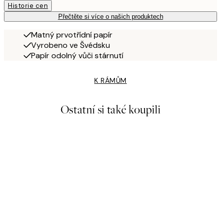
Historie cen
Přečtěte si více o našich produktech
Matný prvotřídní papír
Vyrobeno ve Švédsku
Papír odolný vůči stárnutí
K RÁMŮM
Ostatní si také koupili