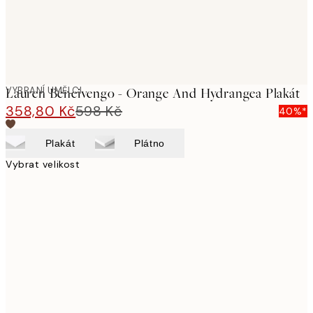
VYBRANÍ UMĚLCI
Lauren Bencivengo - Orange And Hydrangea Plakát
358,80 Kč
598 Kč
40%*
Plakát
Plátno
Vybrat velikost