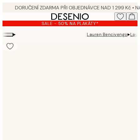
Skip
to
main
SALE - 50% NA PLAKÁTY*
content.
▸
▸
Lauren Bencivengo
Laur
Product
images