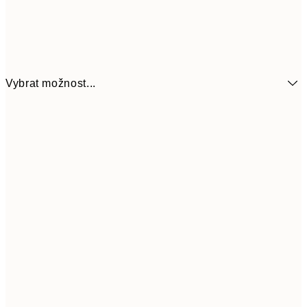
Vybrat možnost...
161
21x30 cm
32