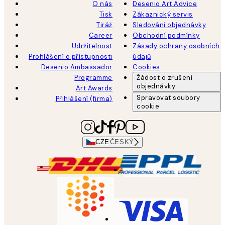
O nás
Desenio Art Advice
Tisk
Zákaznický servis
Tiráž
Sledování objednávky
Career
Obchodní podmínky
Udržitelnost
Zásady ochrany osobních
Prohlášení o přístupnosti
údajů
Desenio Ambassador
Cookies
Programme
Žádost o zrušení
objednávky
Art Awards
Spravovat soubory
Přihlášení (firma)
cookie
CZE
ČESKÝ