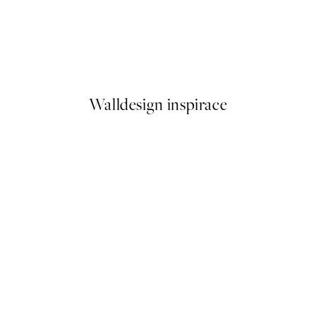
50%*
Abstract Pink Shapes No1 Pla
Od 249,50 Kč
499 Kč
Walldesign inspirace