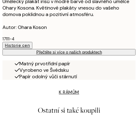
Umělecký plakát irisů v modré barvě od slavného umělce
Ohary Kosona. Květinové plakáty vnesou do vašeho
domova poklidnou a pozitivní atmosféru.
Autor: Ohara Koson
17111-4
Historie cen
Přečtěte si více o našich produktech
Matný prvotřídní papír
Vyrobeno ve Švédsku
Papír odolný vůči stárnutí
K RÁMŮM
Ostatní si také koupili