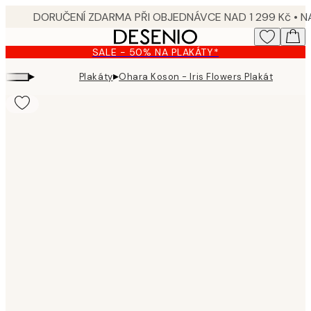
Skip
to
main
SALE - 50% NA PLAKÁTY*
content.
▸
▸
Plakáty
Ohara Koson - Iris Flowers Plakát
Product
images