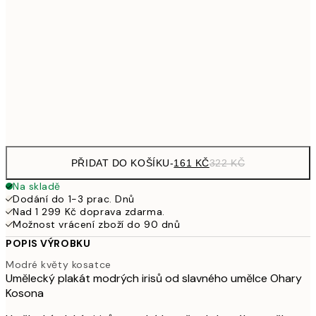
249,50
30x40 cm
49
462,50
50x70 cm
92
Frame
options
PŘIDAT DO KOŠÍKU
-
161 KČ
322 KČ
Na skladě
Dodání do 1-3 prac. Dnů
Nad 1 299 Kč doprava zdarma.
Možnost vrácení zboží do 90 dnů
POPIS VÝROBKU
Modré květy kosatce
Umělecký plakát modrých irisů od slavného umělce Ohary
Kosona