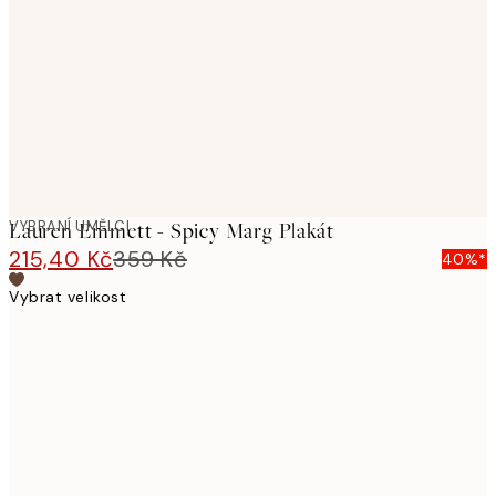
images
VYBRANÍ UMĚLCI
Lauren Emmett - Spicy Marg Plakát
215,40 Kč
359 Kč
40%*
Vybrat velikost