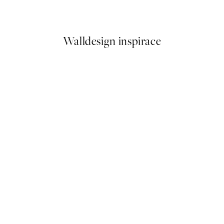
Od 161 Kč
322 Kč
Walldesign inspirace