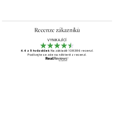
Recenze zákazníků
VYNIKAJÍCÍ
4.4 z 5 hvězdiček
Na základě 108386 recenzí.
Podívejte se zde na některé z recenzí.
Ověřený kupující
Recenze
zákazníků
Perfection
3 dub
Lucia D