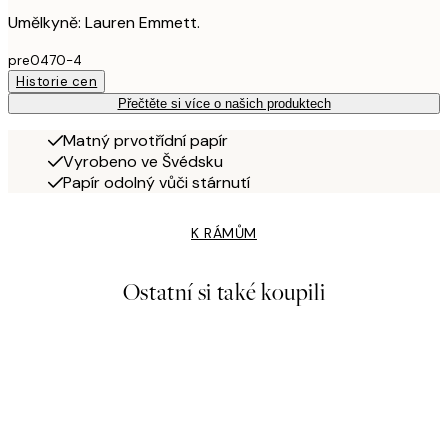
Umělkyně: Lauren Emmett.
pre0470-4
Historie cen
Přečtěte si více o našich produktech
Matný prvotřídní papír
Vyrobeno ve Švédsku
Papír odolný vůči stárnutí
K RÁMŮM
Ostatní si také koupili