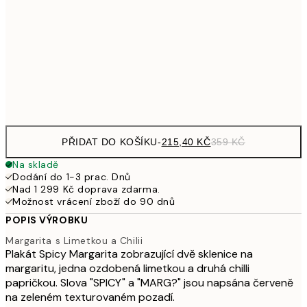
30x40 cm
59
587,40
50x70 cm
97
Frame
options
PŘIDAT DO KOŠÍKU
-
215,40 KČ
359 KČ
Na skladě
Dodání do 1-3 prac. Dnů
Nad 1 299 Kč doprava zdarma.
Možnost vrácení zboží do 90 dnů
POPIS VÝROBKU
Margarita s Limetkou a Chilii
Plakát Spicy Margarita zobrazující dvě sklenice na
margaritu, jedna ozdobená limetkou a druhá chilli
papričkou. Slova "SPICY" a "MARG?" jsou napsána červeně
na zeleném texturovaném pozadí.