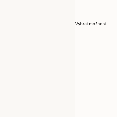
Vybrat možnost...
Frame
30x40 cm
options
50x70 cm