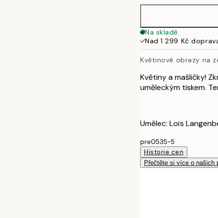
Na skladě
Nad 1 299 Kč doprav
Květinové obrazy na 
Květiny a mašličky! Z
uměleckým tiskem. Ten
Umělec: Loïs Langenb
pre0535-5
Historie cen
Přečtěte si více o našich