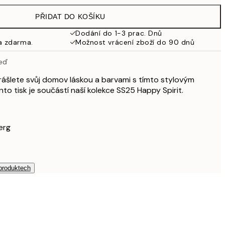
979 Kč
PŘIDAT DO KOŠÍKU
Dodání do 1-3 prac. Dnů
a zdarma.
Možnost vrácení zboží do 90 dnů
zeď
krášlete svůj domov láskou a barvami s tímto stylovým
to tisk je součástí naší kolekce SS25 Happy Spirit.
erg
 produktech