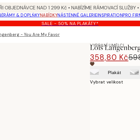
I OBJEDNÁVCE NAD 1 299 Kč • NABÍZÍME RÁMOVACÍ SLUŽBY •
NĚ
RÁMY & DOPLŇKY
NABÍDKY
NÁSTĚNNÉ GALERIE
INSPIRATION
PRO FIR
SALE - 50% NA PLAKÁTY*
ngenberg - You Are My Favorite Home Plakát
VYBRANÍ UMĚLCI
Loïs Langenberg
358,80 Kč
59
Plakát
Vybrat velikost