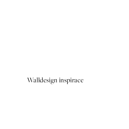
50%*
Self-Care Afternoon Plakát
Od 299 Kč
598 Kč
Walldesign inspirace