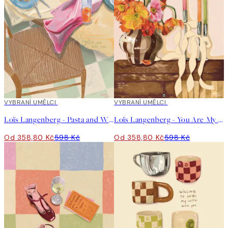
40%*
VYBRANÍ UMĚLCI
40%*
VYBRANÍ UMĚLCI
Loïs Langenberg - Pasta and Wine Club Plakát
Loïs Langenberg - You Are My Favorite Home Plakát
Od 358,80 Kč
598 Kč
Od 358,80 Kč
598 Kč