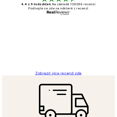
4.4 z 5 hvězdiček
Na základě 108386 recenzí.
Podívejte se zde na některé z recenzí.
Ověřený kupující
Recenze
zákazníků
Perfection
3 dub
Lucia D
Zobrazit více recenzí zde