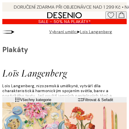
Skip
to
main
SALE - 50% NA PLAKÁTY*
content.
▸
▸
Vybraní umělci
Loïs Langenberg
Plakáty
Loïs Langenberg
Loïs Langenberg, nizozemská umělkyně, vytváří díla
charakteristická harmonickým spojením světla, barev a
poetického textu. Její využití jemných pastelových tónů a
Přečtěte si více
Všechny kategorie
Filtrovat & Seřadit
něžných tahů štětcem vybízí ke klidnému rozjímání a zdůrazňuje
krásu prostých, každodenních okamžiků.