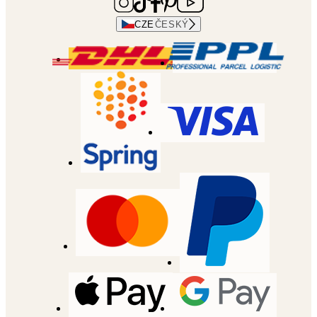
CZE
ČESKÝ