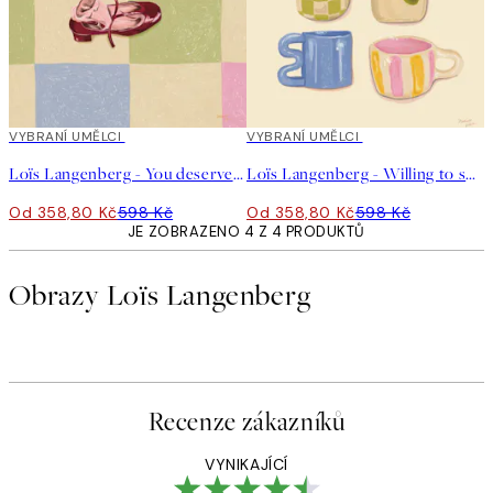
40%*
VYBRANÍ UMĚLCI
40%*
VYBRANÍ UMĚLCI
Loïs Langenberg - You deserve a little treat Plakát
Loïs Langenberg - Willing to share my Coffe with you Plakát
Od 358,80 Kč
598 Kč
Od 358,80 Kč
598 Kč
JE ZOBRAZENO 4 Z 4 PRODUKTŮ
Obrazy Loïs Langenberg
Recenze zákazníků
VYNIKAJÍCÍ