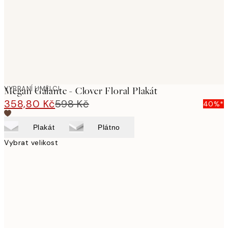
images
VYBRANÍ UMĚLCI
Megan Galante - Clover Floral Plakát
358,80 Kč
598 Kč
40%*
Plakát
Plátno
Vybrat velikost