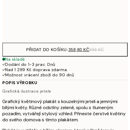
587,40
50x70 cm
97
Frame
options
PŘIDAT DO KOŠÍKU
-
358,80 KČ
598 KČ
Na skladě
Dodání do 1-3 prac. Dnů
Nad 1 299 Kč doprava zdarma.
Možnost vrácení zboží do 90 dnů
POPIS VÝROBKU
Grafická ilustrace jetele
Grafický květinový plakát s kouzelnými jeteli a jemnými
bílými květy. Různé odstíny zelené, spolu s tlumeným
pozadím, vytvářejí stylový vzhled. Přineste čerstvé květiny
do svého domova s tímto plakátem.