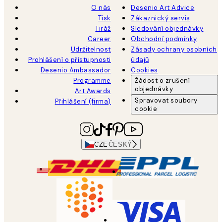
O nás
Desenio Art Advice
Tisk
Zákaznický servis
Tiráž
Sledování objednávky
Career
Obchodní podmínky
Udržitelnost
Zásady ochrany osobních
Prohlášení o přístupnosti
údajů
Desenio Ambassador
Cookies
Programme
Žádost o zrušení
objednávky
Art Awards
Spravovat soubory
Přihlášení (firma)
cookie
CZE
ČESKÝ