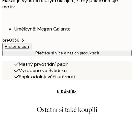
Plakát je vytištěn s bílým okrajem, který pěkně lemuje
motiv.
Umělkyně: Megan Galante
pre0356-5
Historie cen
Přečtěte si více o našich produktech
Matný prvotřídní papír
Vyrobeno ve Švédsku
Papír odolný vůči stárnutí
K RÁMŮM
Ostatní si také koupili