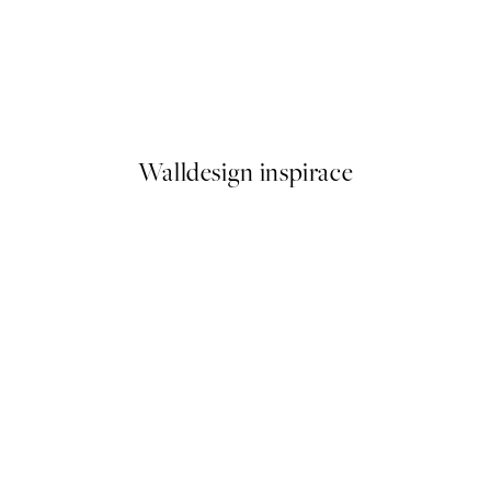
50%*
Beagle Plakát
Od 179,50 Kč
359 Kč
Walldesign inspirace