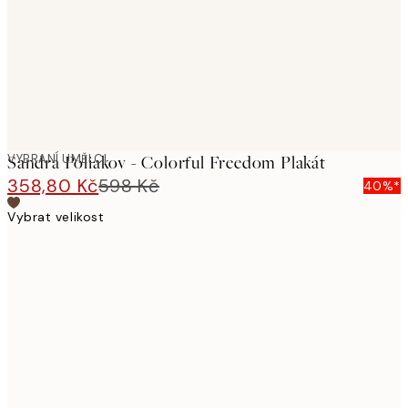
images
VYBRANÍ UMĚLCI
Sandra Poliakov - Colorful Freedom Plakát
358,80 Kč
598 Kč
40%*
Vybrat velikost