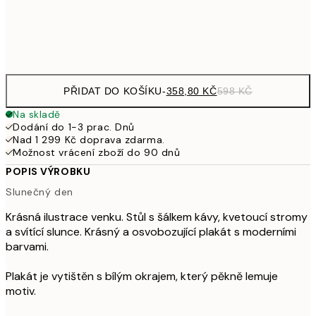
Frame
options
PŘIDAT DO KOŠÍKU
-
358,80 KČ
598 KČ
Na skladě
Dodání do 1-3 prac. Dnů
Nad 1 299 Kč doprava zdarma.
Možnost vrácení zboží do 90 dnů
POPIS VÝROBKU
Slunečný den
Krásná ilustrace venku. Stůl s šálkem kávy, kvetoucí stromy
a svítící slunce. Krásný a osvobozující plakát s moderními
barvami.
Plakát je vytištěn s bílým okrajem, který pěkně lemuje
motiv.