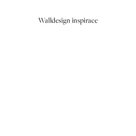
Od 386,40 Kč
644 Kč
Walldesign inspirace