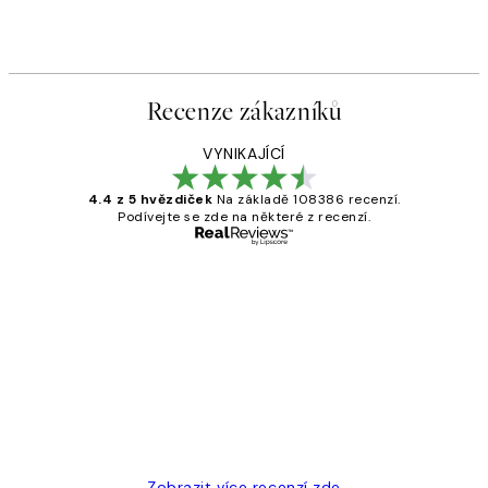
Recenze zákazníků
VYNIKAJÍCÍ
4.4 z 5 hvězdiček
Na základě 108386 recenzí.
Podívejte se zde na některé z recenzí.
Ověřený kupující
Recenze
zákazníků
Perfection
3 dub
Lucia D
Zobrazit více recenzí zde