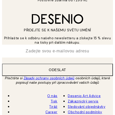
Poštovné zdarma od 1 299 Kč
PŘIDEJTE SE K NAŠEMU SVĚTU UMĚNÍ
Přihlašte se k odběru našeho newsletteru a získejte 15 % slevu
na tisky při dalším nákupu.
*
Email
ODESLAT
Přečtěte si
Zásady ochrany osobních údajů
osobních údajů, které
popisují naše postupy při zpracovávání vašich údajů
O nás
Desenio Art Advice
Tisk
Zákaznický servis
Tiráž
Sledování objednávky
Career
Obchodní podmínky